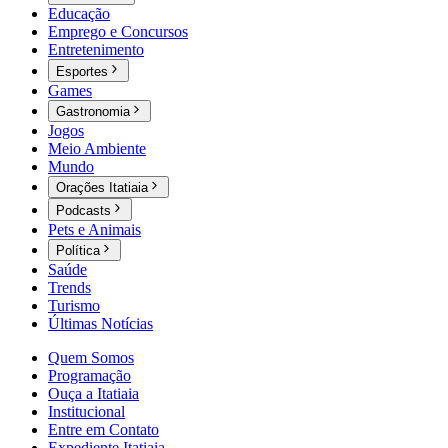
Educação
Emprego e Concursos
Entretenimento
Esportes
Games
Gastronomia
Jogos
Meio Ambiente
Mundo
Orações Itatiaia
Podcasts
Pets e Animais
Política
Saúde
Trends
Turismo
Últimas Notícias
Quem Somos
Programação
Ouça a Itatiaia
Institucional
Entre em Contato
Expediente Itatiaia