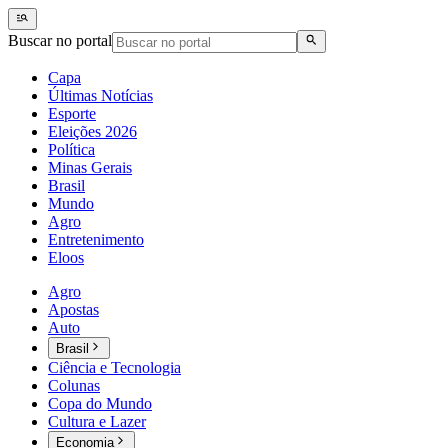
Buscar no portal
Capa
Últimas Notícias
Esporte
Eleições 2026
Política
Minas Gerais
Brasil
Mundo
Agro
Entretenimento
Eloos
Agro
Apostas
Auto
Brasil
Ciência e Tecnologia
Colunas
Copa do Mundo
Cultura e Lazer
Economia