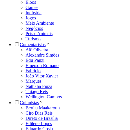
Eloos
Games
Indústria
Jogos
Meio Ambiente
Negócios
Pets e Animais
Turismo
Comentaristas
Alê Oliveira
Alexandre Simões
Edu Panzi
Emerson Romano
Fabrício
João Vitor Xavier
Marques
Nathália Fiuza
Thiago Reis
Wellington Campos
Colunistas
Bertha Maakaroun
Ciro Dias Reis
Direto de Brasília
Edilene Lopes
Eduardo Costa