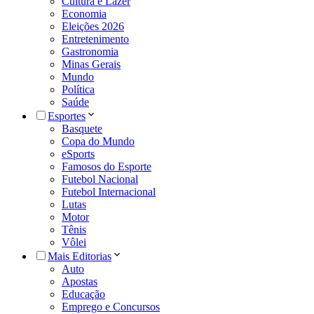
Cultura e Lazer
Economia
Eleições 2026
Entretenimento
Gastronomia
Minas Gerais
Mundo
Política
Saúde
Esportes
Basquete
Copa do Mundo
eSports
Famosos do Esporte
Futebol Nacional
Futebol Internacional
Lutas
Motor
Tênis
Vôlei
Mais Editorias
Auto
Apostas
Educação
Emprego e Concursos