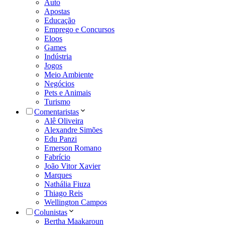
Auto
Apostas
Educação
Emprego e Concursos
Eloos
Games
Indústria
Jogos
Meio Ambiente
Negócios
Pets e Animais
Turismo
Comentaristas
Alê Oliveira
Alexandre Simões
Edu Panzi
Emerson Romano
Fabrício
João Vitor Xavier
Marques
Nathália Fiuza
Thiago Reis
Wellington Campos
Colunistas
Bertha Maakaroun