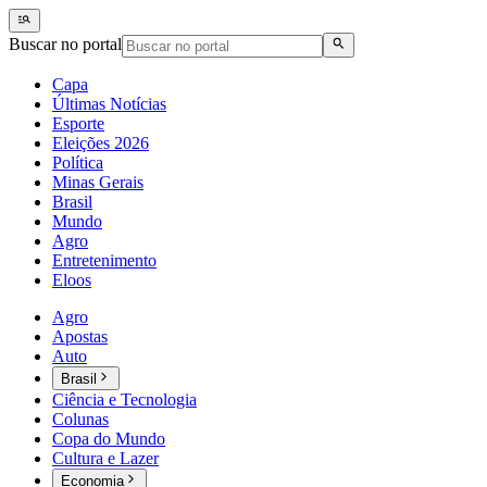
Buscar no portal
Capa
Últimas Notícias
Esporte
Eleições 2026
Política
Minas Gerais
Brasil
Mundo
Agro
Entretenimento
Eloos
Agro
Apostas
Auto
Brasil
Ciência e Tecnologia
Colunas
Copa do Mundo
Cultura e Lazer
Economia