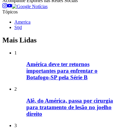
Acompanhe
Esportes
nas Redes Sociais
Tópicos
America
Stjd
Mais Lidas
1
América deve ter retornos
importantes para enfrentar o
Botafogo-SP pela Série B
2
Alê, do América, passa por cirurgia
para tratamento de lesão no joelho
direito
3