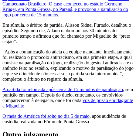
Campeonato Brasileiro
.
O caso aconteceu no estádio Germano
Krüger, em Ponta Grossa, no Paraná, e provocou a paralisação do
jogo por cerca de 15 minutos.
Em súmula, o árbitro da partida, Alisson Sidnei Furtado, detalhou o
episódio. Segundo ele, Allano o abordou aos 30 minutos do
primeiro tempo e afirmou que foi chamado por Miguelito de “preto
cagão”.
“Após a comunicação do atleta da equipe mandante, imediatamente
foi realizado o protocolo antirracismo, em sua primeira etapa, a qual
consiste na paralisação do jogo, realização do gestual antirracista e o
anúncio feito no estádio, explicando o motivo da paralisação do jogo
e que se o incidente não cessasse, a partida seria interrompida”,
completou o árbitro no registro da súmula.
A partida foi retomada após cerca de 15 minutos de paralisação
, sem
punição em campo. Depois do duelo, entretanto, os envolvidos
compareceram à delegacia, onde foi dada
voz de prisão em flagrante
a Miguelito.
O meia do América foi solto no dia 5 de maio
, após audiência de
custódia realizada no Fórum de Ponta Grossa.
Outro julgamento