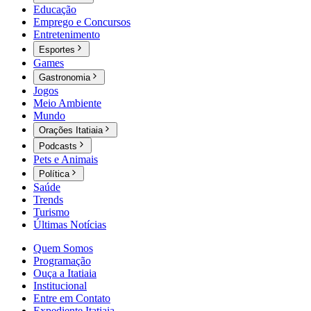
Educação
Emprego e Concursos
Entretenimento
Esportes
Games
Gastronomia
Jogos
Meio Ambiente
Mundo
Orações Itatiaia
Podcasts
Pets e Animais
Política
Saúde
Trends
Turismo
Últimas Notícias
Quem Somos
Programação
Ouça a Itatiaia
Institucional
Entre em Contato
Expediente Itatiaia