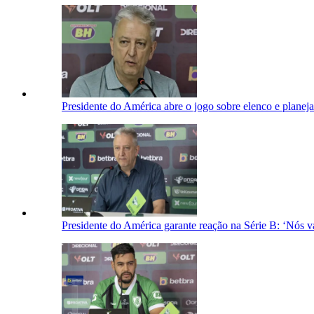
Presidente do América abre o jogo sobre elenco e plane
Presidente do América garante reação na Série B: ‘Nós v