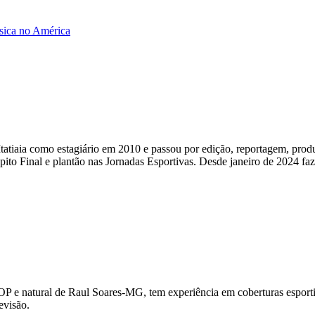
ísica no América
tiaia como estagiário em 2010 e passou por edição, reportagem, produç
ito Final e plantão nas Jornadas Esportivas. Desde janeiro de 2024 fa
OP e natural de Raul Soares-MG, tem experiência em coberturas esportiv
evisão.