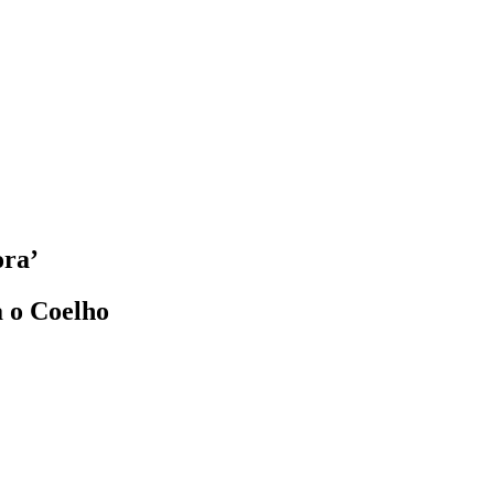
ora’
a o Coelho