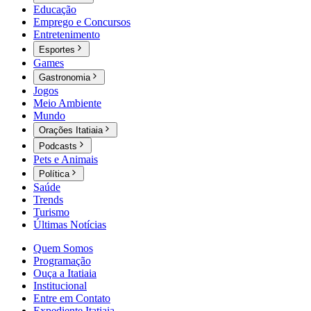
Educação
Emprego e Concursos
Entretenimento
Esportes
Games
Gastronomia
Jogos
Meio Ambiente
Mundo
Orações Itatiaia
Podcasts
Pets e Animais
Política
Saúde
Trends
Turismo
Últimas Notícias
Quem Somos
Programação
Ouça a Itatiaia
Institucional
Entre em Contato
Expediente Itatiaia