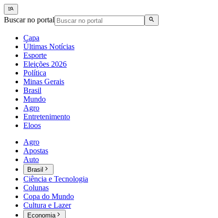
Buscar no portal
Capa
Últimas Notícias
Esporte
Eleições 2026
Política
Minas Gerais
Brasil
Mundo
Agro
Entretenimento
Eloos
Agro
Apostas
Auto
Brasil
Ciência e Tecnologia
Colunas
Copa do Mundo
Cultura e Lazer
Economia