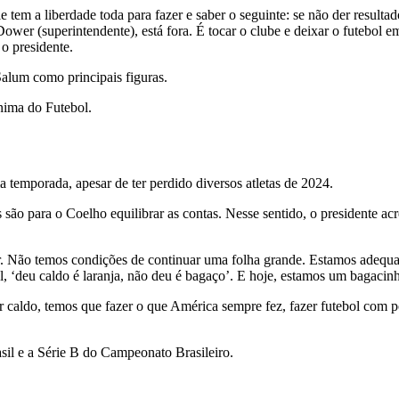
e tem a liberdade toda para fazer e saber o seguinte: se não der resulta
o Dower (superintendente), está fora. É tocar o clube e deixar o futebol 
o presidente.
Salum como principais figuras.
nima do Futebol.
temporada, apesar de ter perdido diversos atletas de 2024.
são para o Coelho equilibrar as contas. Nesse sentido, o presidente acr
. Não temos condições de continuar uma folha grande. Estamos adequ
bol, ‘deu caldo é laranja, não deu é bagaço’. E hoje, estamos um bagacin
dar caldo, temos que fazer o que América sempre fez, fazer futebol com p
il e a Série B do Campeonato Brasileiro.