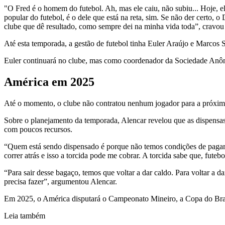
"O Fred é o homem do futebol. Ah, mas ele caiu, não subiu... Hoje, el
popular do futebol, é o dele que está na reta, sim. Se não der certo, 
clube que dê resultado, como sempre dei na minha vida toda”, cravou 
Até esta temporada, a gestão de futebol tinha Euler Araújo e Marcos 
Euler continuará no clube, mas como coordenador da Sociedade Anô
América em 2025
Até o momento, o clube não contratou nenhum jogador para a próxima 
Sobre o planejamento da temporada, Alencar revelou que as dispensas 
com poucos recursos.
“Quem está sendo dispensado é porque não temos condições de pagar
correr atrás e isso a torcida pode me cobrar. A torcida sabe que, fute
“Para sair desse bagaço, temos que voltar a dar caldo. Para voltar a 
precisa fazer”, argumentou Alencar.
Em 2025, o América disputará o Campeonato Mineiro, a Copa do Bras
Leia também