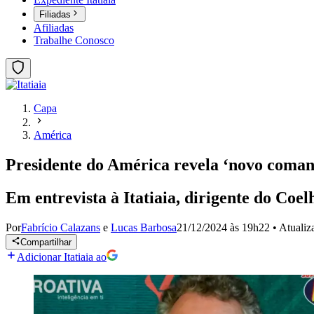
Filiadas
Afiliadas
Trabalhe Conosco
Capa
América
Presidente do América revela ‘novo comando
Em entrevista à Itatiaia, dirigente do Coel
Por
Fabrício Calazans
e
Lucas Barbosa
21/12/2024 às 19h22
•
Atuali
Compartilhar
Adicionar Itatiaia ao