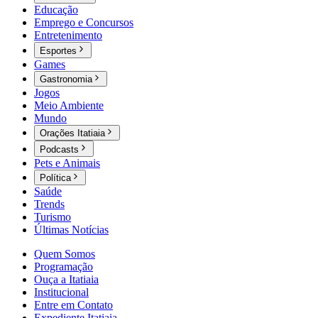
Educação
Emprego e Concursos
Entretenimento
Esportes
Games
Gastronomia
Jogos
Meio Ambiente
Mundo
Orações Itatiaia
Podcasts
Pets e Animais
Política
Saúde
Trends
Turismo
Últimas Notícias
Quem Somos
Programação
Ouça a Itatiaia
Institucional
Entre em Contato
Expediente Itatiaia