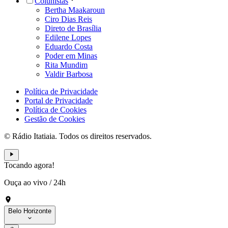
Colunistas
Bertha Maakaroun
Ciro Dias Reis
Direto de Brasília
Edilene Lopes
Eduardo Costa
Poder em Minas
Rita Mundim
Valdir Barbosa
Política de Privacidade
Portal de Privacidade
Política de Cookies
Gestão de Cookies
© Rádio Itatiaia. Todos os direitos reservados.
Tocando agora!
Ouça ao vivo
/
24h
Belo Horizonte