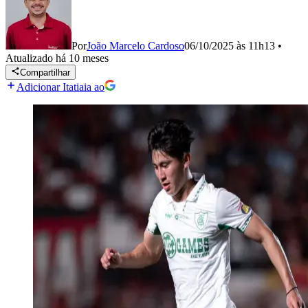
Por
João Marcelo Cardoso
06/10/2025 às 11h13
•
Atualizado
há 10 meses
Compartilhar
Adicionar Itatiaia ao