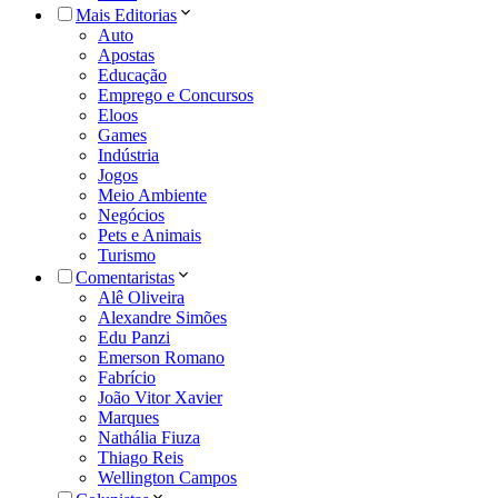
Mais Editorias
Auto
Apostas
Educação
Emprego e Concursos
Eloos
Games
Indústria
Jogos
Meio Ambiente
Negócios
Pets e Animais
Turismo
Comentaristas
Alê Oliveira
Alexandre Simões
Edu Panzi
Emerson Romano
Fabrício
João Vitor Xavier
Marques
Nathália Fiuza
Thiago Reis
Wellington Campos