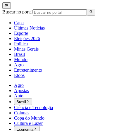
Buscar no portal
Capa
Últimas Notícias
Esporte
Eleições 2026
Política
Minas Gerais
Brasil
Mundo
Agro
Entretenimento
Eloos
Agro
Apostas
Auto
Brasil
Ciência e Tecnologia
Colunas
Copa do Mundo
Cultura e Lazer
Economia