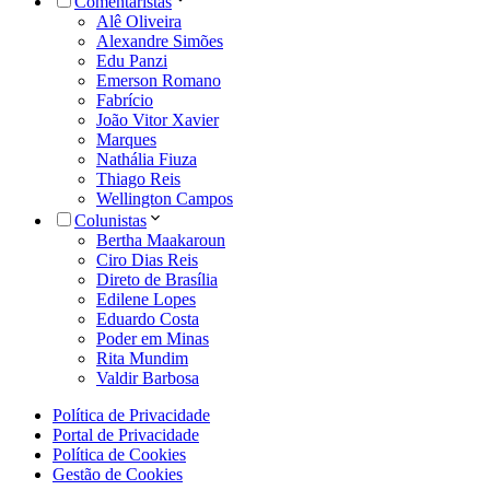
Comentaristas
Alê Oliveira
Alexandre Simões
Edu Panzi
Emerson Romano
Fabrício
João Vitor Xavier
Marques
Nathália Fiuza
Thiago Reis
Wellington Campos
Colunistas
Bertha Maakaroun
Ciro Dias Reis
Direto de Brasília
Edilene Lopes
Eduardo Costa
Poder em Minas
Rita Mundim
Valdir Barbosa
Política de Privacidade
Portal de Privacidade
Política de Cookies
Gestão de Cookies