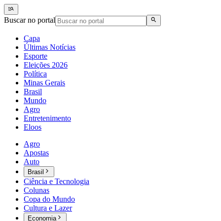
Buscar no portal
Capa
Últimas Notícias
Esporte
Eleições 2026
Política
Minas Gerais
Brasil
Mundo
Agro
Entretenimento
Eloos
Agro
Apostas
Auto
Brasil
Ciência e Tecnologia
Colunas
Copa do Mundo
Cultura e Lazer
Economia