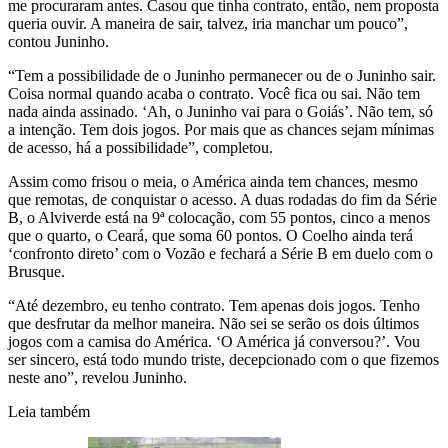
me procuraram antes. Casou que tinha contrato, então, nem proposta
queria ouvir. A maneira de sair, talvez, iria manchar um pouco”,
contou Juninho.
“Tem a possibilidade de o Juninho permanecer ou de o Juninho sair.
Coisa normal quando acaba o contrato. Você fica ou sai. Não tem
nada ainda assinado. ‘Ah, o Juninho vai para o Goiás’. Não tem, só
a intenção. Tem dois jogos. Por mais que as chances sejam mínimas
de acesso, há a possibilidade”, completou.
Assim como frisou o meia, o América ainda tem chances, mesmo
que remotas, de conquistar o acesso. A duas rodadas do fim da Série
B, o Alviverde está na 9ª colocação, com 55 pontos, cinco a menos
que o quarto, o Ceará, que soma 60 pontos. O Coelho ainda terá
‘confronto direto’ com o Vozão e fechará a Série B em duelo com o
Brusque.
“Até dezembro, eu tenho contrato. Tem apenas dois jogos. Tenho
que desfrutar da melhor maneira. Não sei se serão os dois últimos
jogos com a camisa do América. ‘O América já conversou?’. Vou
ser sincero, está todo mundo triste, decepcionado com o que fizemos
neste ano”, revelou Juninho.
Leia também