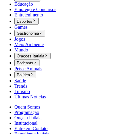
Educação
Emprego e Concursos
Entretenimento
Esportes
Games
Gastronomia
Jogos
Meio Ambiente
Mundo
Orações Itatiaia
Podcasts
Pets e Animais
Política
Saúde
Trends
Turismo
Últimas Notícias
Quem Somos
Programação
Ouça a Itatiaia
Institucional
Entre em Contato
Expediente Itatiaia