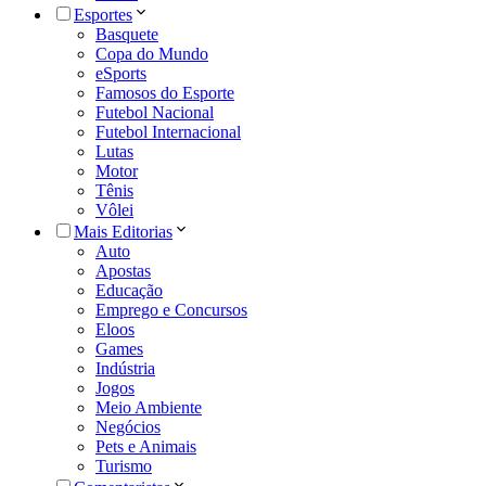
Esportes
Basquete
Copa do Mundo
eSports
Famosos do Esporte
Futebol Nacional
Futebol Internacional
Lutas
Motor
Tênis
Vôlei
Mais Editorias
Auto
Apostas
Educação
Emprego e Concursos
Eloos
Games
Indústria
Jogos
Meio Ambiente
Negócios
Pets e Animais
Turismo