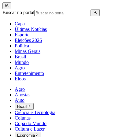
Buscar no portal
Capa
Últimas Notícias
Esporte
Eleições 2026
Política
Minas Gerais
Brasil
Mundo
Agro
Entretenimento
Eloos
Agro
Apostas
Auto
Brasil
Ciência e Tecnologia
Colunas
Copa do Mundo
Cultura e Lazer
Economia