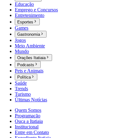
Educação
Emprego e Concursos
Entretenimento
Esportes
Games
Gastronomia
Jogos
Meio Ambiente
Mundo
Orações Itatiaia
Podcasts
Pets e Animais
Política
Saúde
Trends
Turismo
Últimas Notícias
Quem Somos
Programação
Ouça a Itatiaia
Institucional
Entre em Contato
Expediente Itatiaia