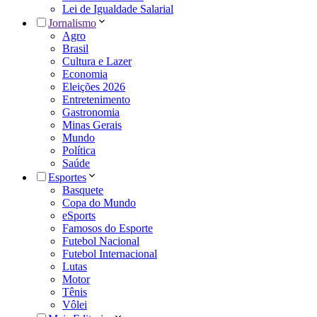
Lei de Igualdade Salarial
Jornalismo
Agro
Brasil
Cultura e Lazer
Economia
Eleições 2026
Entretenimento
Gastronomia
Minas Gerais
Mundo
Política
Saúde
Esportes
Basquete
Copa do Mundo
eSports
Famosos do Esporte
Futebol Nacional
Futebol Internacional
Lutas
Motor
Tênis
Vôlei