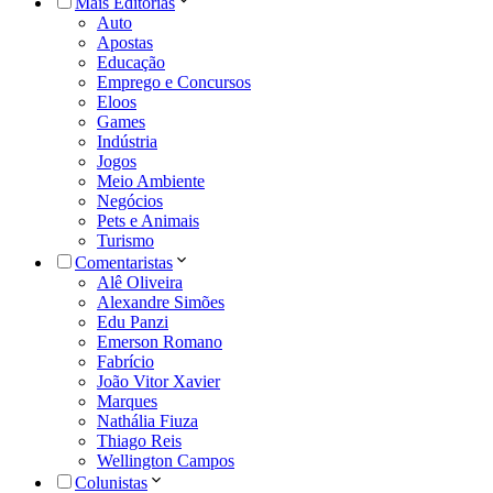
Mais Editorias
Auto
Apostas
Educação
Emprego e Concursos
Eloos
Games
Indústria
Jogos
Meio Ambiente
Negócios
Pets e Animais
Turismo
Comentaristas
Alê Oliveira
Alexandre Simões
Edu Panzi
Emerson Romano
Fabrício
João Vitor Xavier
Marques
Nathália Fiuza
Thiago Reis
Wellington Campos
Colunistas