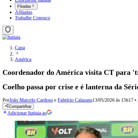
Filiadas
Afiliadas
Trabalhe Conosco
Capa
América
Coordenador do América visita CT para 't
Coelho passa por crise e é lanterna da Sé
Por
João Marcelo Cardoso
e
Fabrício Calazans
13/05/2026 às 15h17
•
Compartilhar
Adicionar Itatiaia ao