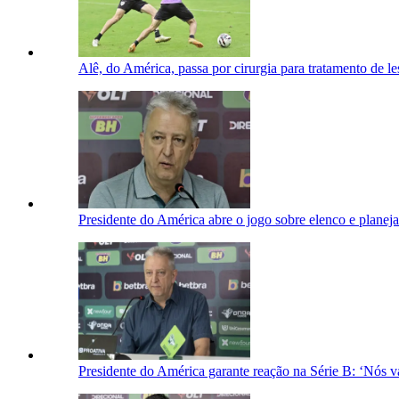
Alê, do América, passa por cirurgia para tratamento de le
Presidente do América abre o jogo sobre elenco e plane
Presidente do América garante reação na Série B: ‘Nós v