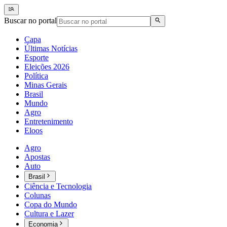
Buscar no portal
Capa
Últimas Notícias
Esporte
Eleições 2026
Política
Minas Gerais
Brasil
Mundo
Agro
Entretenimento
Eloos
Agro
Apostas
Auto
Brasil
Ciência e Tecnologia
Colunas
Copa do Mundo
Cultura e Lazer
Economia