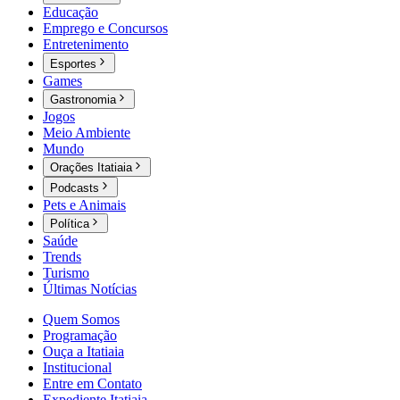
Educação
Emprego e Concursos
Entretenimento
Esportes
Games
Gastronomia
Jogos
Meio Ambiente
Mundo
Orações Itatiaia
Podcasts
Pets e Animais
Política
Saúde
Trends
Turismo
Últimas Notícias
Quem Somos
Programação
Ouça a Itatiaia
Institucional
Entre em Contato
Expediente Itatiaia