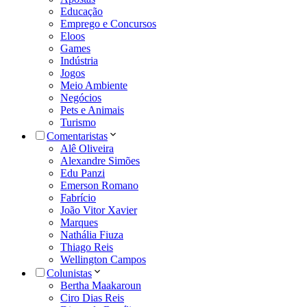
Educação
Emprego e Concursos
Eloos
Games
Indústria
Jogos
Meio Ambiente
Negócios
Pets e Animais
Turismo
Comentaristas
Alê Oliveira
Alexandre Simões
Edu Panzi
Emerson Romano
Fabrício
João Vitor Xavier
Marques
Nathália Fiuza
Thiago Reis
Wellington Campos
Colunistas
Bertha Maakaroun
Ciro Dias Reis