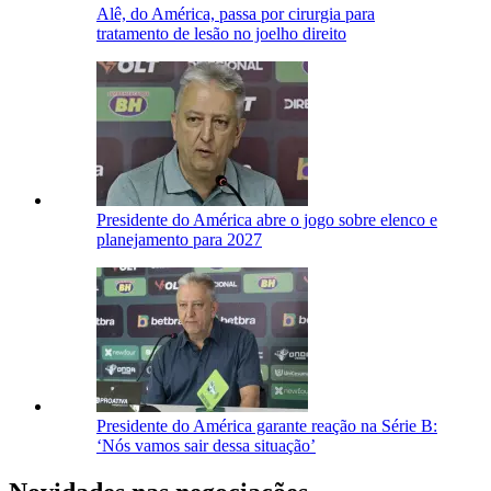
Alê, do América, passa por cirurgia para
tratamento de lesão no joelho direito
Presidente do América abre o jogo sobre elenco e
planejamento para 2027
Presidente do América garante reação na Série B:
‘Nós vamos sair dessa situação’