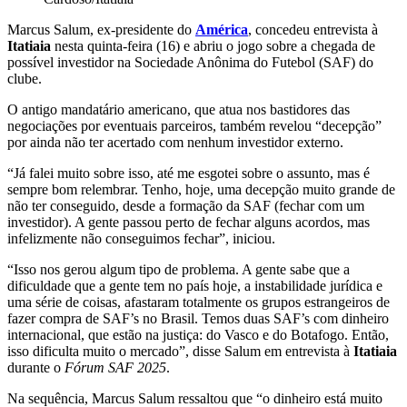
Marcus Salum, ex-presidente do
América
, concedeu entrevista à
Itatiaia
nesta quinta-feira (16) e abriu o jogo sobre a chegada de
possível investidor na Sociedade Anônima do Futebol (SAF) do
clube.
O antigo mandatário americano, que atua nos bastidores das
negociações por eventuais parceiros, também revelou “decepção”
por ainda não ter acertado com nenhum investidor externo.
“Já falei muito sobre isso, até me esgotei sobre o assunto, mas é
sempre bom relembrar. Tenho, hoje, uma decepção muito grande de
não ter conseguido, desde a formação da SAF (fechar com um
investidor). A gente passou perto de fechar alguns acordos, mas
infelizmente não conseguimos fechar”, iniciou.
“Isso nos gerou algum tipo de problema. A gente sabe que a
dificuldade que a gente tem no país hoje, a instabilidade jurídica e
uma série de coisas, afastaram totalmente os grupos estrangeiros de
fazer compra de SAF’s no Brasil. Temos duas SAF’s com dinheiro
internacional, que estão na justiça: do Vasco e do Botafogo. Então,
isso dificulta muito o mercado”, disse Salum em entrevista à
Itatiaia
durante o
Fórum SAF 2025
.
Na sequência, Marcus Salum ressaltou que “o dinheiro está muito