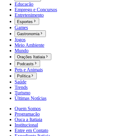
Educação
Emprego e Concursos
Entretenimento
Esportes
Games
Gastronomia
Jogos
Meio Ambiente
Mundo
Orações Itatiaia
Podcasts
Pets e Animais
Política
Saúde
Trends
Turismo
Últimas Notícias
Quem Somos
Programação
Ouça a Itatiaia
Institucional
Entre em Contato
Expediente Itatiaia