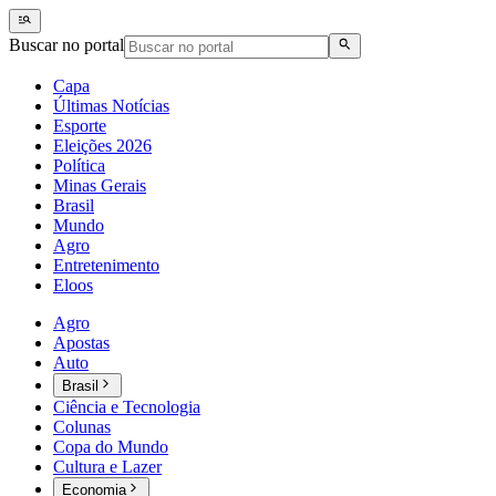
Buscar no portal
Capa
Últimas Notícias
Esporte
Eleições 2026
Política
Minas Gerais
Brasil
Mundo
Agro
Entretenimento
Eloos
Agro
Apostas
Auto
Brasil
Ciência e Tecnologia
Colunas
Copa do Mundo
Cultura e Lazer
Economia