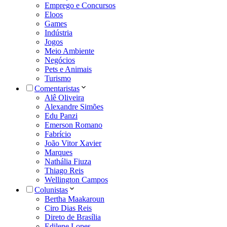
Emprego e Concursos
Eloos
Games
Indústria
Jogos
Meio Ambiente
Negócios
Pets e Animais
Turismo
Comentaristas
Alê Oliveira
Alexandre Simões
Edu Panzi
Emerson Romano
Fabrício
João Vitor Xavier
Marques
Nathália Fiuza
Thiago Reis
Wellington Campos
Colunistas
Bertha Maakaroun
Ciro Dias Reis
Direto de Brasília
Edilene Lopes