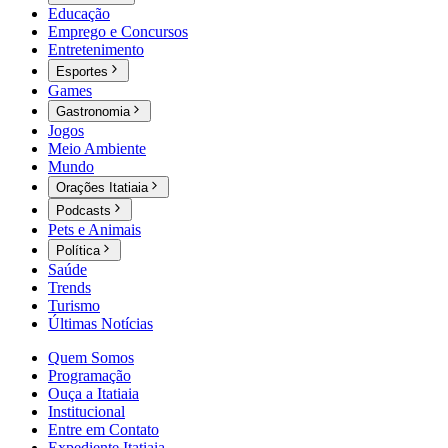
Educação
Emprego e Concursos
Entretenimento
Esportes
Games
Gastronomia
Jogos
Meio Ambiente
Mundo
Orações Itatiaia
Podcasts
Pets e Animais
Política
Saúde
Trends
Turismo
Últimas Notícias
Quem Somos
Programação
Ouça a Itatiaia
Institucional
Entre em Contato
Expediente Itatiaia