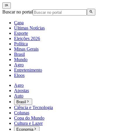
Buscar no portal
Capa
Últimas Notícias
Esporte
Eleições 2026
Política
Minas Gerais
Brasil
Mundo
Agro
Entretenimento
Eloos
Agro
Apostas
Auto
Brasil
Ciência e Tecnologia
Colunas
Copa do Mundo
Cultura e Lazer
Economia