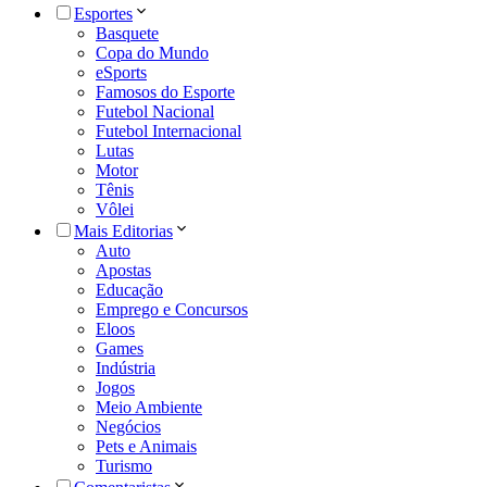
Esportes
Basquete
Copa do Mundo
eSports
Famosos do Esporte
Futebol Nacional
Futebol Internacional
Lutas
Motor
Tênis
Vôlei
Mais Editorias
Auto
Apostas
Educação
Emprego e Concursos
Eloos
Games
Indústria
Jogos
Meio Ambiente
Negócios
Pets e Animais
Turismo