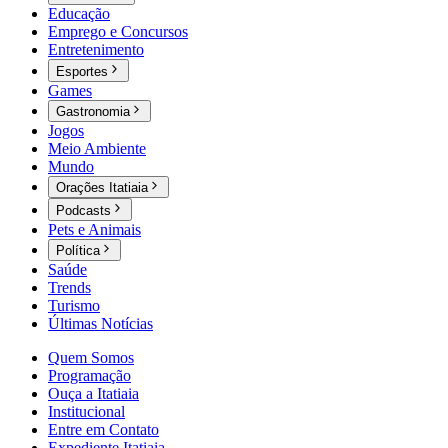
Educação
Emprego e Concursos
Entretenimento
Esportes
Games
Gastronomia
Jogos
Meio Ambiente
Mundo
Orações Itatiaia
Podcasts
Pets e Animais
Política
Saúde
Trends
Turismo
Últimas Notícias
Quem Somos
Programação
Ouça a Itatiaia
Institucional
Entre em Contato
Expediente Itatiaia