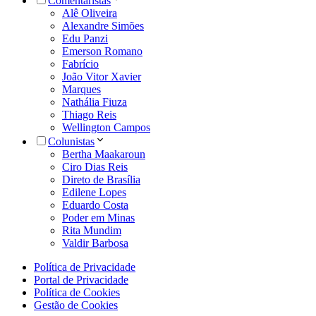
Comentaristas
Alê Oliveira
Alexandre Simões
Edu Panzi
Emerson Romano
Fabrício
João Vitor Xavier
Marques
Nathália Fiuza
Thiago Reis
Wellington Campos
Colunistas
Bertha Maakaroun
Ciro Dias Reis
Direto de Brasília
Edilene Lopes
Eduardo Costa
Poder em Minas
Rita Mundim
Valdir Barbosa
Política de Privacidade
Portal de Privacidade
Política de Cookies
Gestão de Cookies