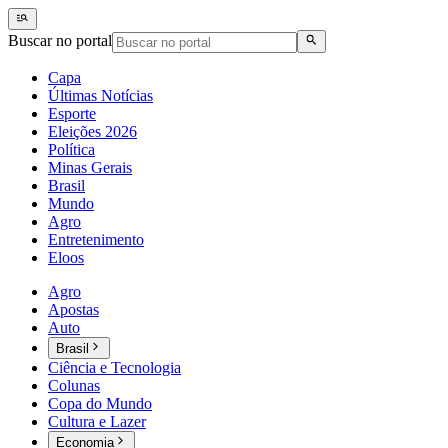
Buscar no portal
Capa
Últimas Notícias
Esporte
Eleições 2026
Política
Minas Gerais
Brasil
Mundo
Agro
Entretenimento
Eloos
Agro
Apostas
Auto
Brasil
Ciência e Tecnologia
Colunas
Copa do Mundo
Cultura e Lazer
Economia