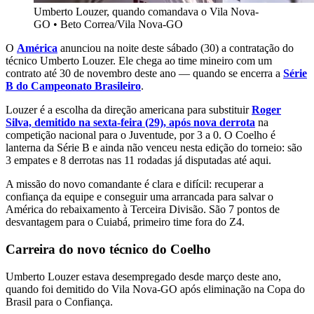
Umberto Louzer, quando comandava o Vila Nova-
GO
•
Beto Correa/Vila Nova-GO
O
América
anunciou na noite deste sábado (30) a contratação do
técnico Umberto Louzer. Ele chega ao time mineiro com um
contrato até 30 de novembro deste ano — quando se encerra a
Série
B do Campeonato Brasileiro
.
Louzer é a escolha da direção americana para substituir
Roger
Silva, demitido na sexta-feira (29), após nova derrota
na
competição nacional para o Juventude, por 3 a 0. O Coelho é
lanterna da Série B e ainda não venceu nesta edição do torneio: são
3 empates e 8 derrotas nas 11 rodadas já disputadas até aqui.
A missão do novo comandante é clara e difícil: recuperar a
confiança da equipe e conseguir uma arrancada para salvar o
América do rebaixamento à Terceira Divisão. São 7 pontos de
desvantagem para o Cuiabá, primeiro time fora do Z4.
Carreira do novo técnico do Coelho
Umberto Louzer estava desempregado desde março deste ano,
quando foi demitido do Vila Nova-GO após eliminação na Copa do
Brasil para o Confiança.