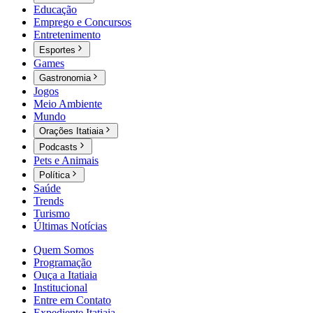
Educação
Emprego e Concursos
Entretenimento
Esportes
Games
Gastronomia
Jogos
Meio Ambiente
Mundo
Orações Itatiaia
Podcasts
Pets e Animais
Política
Saúde
Trends
Turismo
Últimas Notícias
Quem Somos
Programação
Ouça a Itatiaia
Institucional
Entre em Contato
Expediente Itatiaia