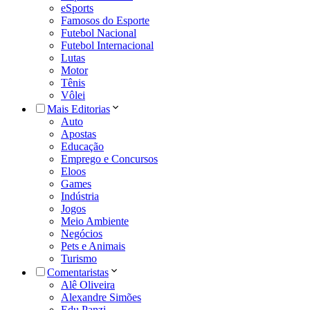
eSports
Famosos do Esporte
Futebol Nacional
Futebol Internacional
Lutas
Motor
Tênis
Vôlei
Mais Editorias
Auto
Apostas
Educação
Emprego e Concursos
Eloos
Games
Indústria
Jogos
Meio Ambiente
Negócios
Pets e Animais
Turismo
Comentaristas
Alê Oliveira
Alexandre Simões
Edu Panzi