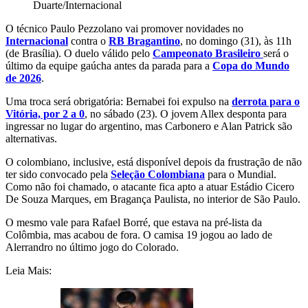
Duarte/Internacional
O técnico Paulo Pezzolano vai promover novidades no
Internacional
contra o
RB Bragantino
,
no domingo (31), às 11h
(de Brasília). O duelo válido pelo
Campeonato Brasileiro
será o
último da equipe gaúcha antes da parada para a
Copa do Mundo
de 2026
.
Uma troca será obrigatória: Bernabei foi expulso na
derrota para o
Vitória, por 2 a 0
, no sábado (23). O
jovem Allex desponta para
ingressar no lugar do argentino, mas Carbonero e Alan Patrick são
alternativas.
O colombiano, inclusive, está disponível depois da frustração de não
ter sido convocado pela
Seleção Colombiana
para o Mundial.
Como não foi chamado, o atacante fica apto a atuar Estádio Cicero
De Souza Marques, em Bragança Paulista, no interior de São Paulo.
O mesmo vale para Rafael Borré, que estava na pré-lista da
Colômbia, mas acabou de fora. O camisa 19 jogou ao lado de
Alerrandro no último jogo do Colorado.
Leia Mais: