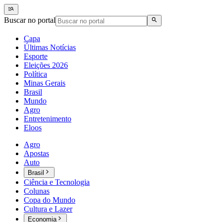
Buscar no portal
Capa
Últimas Notícias
Esporte
Eleições 2026
Política
Minas Gerais
Brasil
Mundo
Agro
Entretenimento
Eloos
Agro
Apostas
Auto
Brasil
Ciência e Tecnologia
Colunas
Copa do Mundo
Cultura e Lazer
Economia