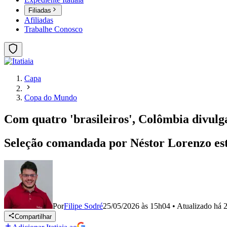
Filiadas
Afiliadas
Trabalhe Conosco
Capa
Copa do Mundo
Com quatro 'brasileiros', Colômbia divulg
Seleção comandada por Néstor Lorenzo es
Por
Filipe Sodré
25/05/2026 às 15h04
•
Atualizado
há 
Compartilhar