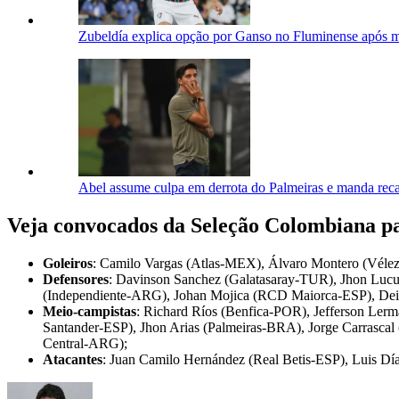
Zubeldía explica opção por Ganso no Fluminense após m
Abel assume culpa em derrota do Palmeiras e manda rec
Veja convocados da Seleção Colombiana p
Goleiros
: Camilo Vargas (Atlas-MEX), Álvaro Montero (Vélez
Defensores
: Davinson Sanchez (Galatasaray-TUR), Jhon Lucum
(Independiente-ARG), Johan Mojica (RCD Maiorca-ESP), De
Meio-campistas
: Richard Ríos (Benfica-POR), Jefferson Lerm
Santander-ESP), Jhon Arias (Palmeiras-BRA), Jorge Carrasc
Central-ARG);
Atacantes
: Juan Camilo Hernández (Real Betis-ESP), Luis 