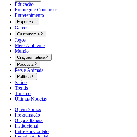
Educação
Emprego e Concursos
Entretenimento
Esportes
Games
Gastronomia
Jogos
Meio Ambiente
Mundo
Orações Itatiaia
Podcasts
Pets e Animais
Política
Saúde
Trends
Turismo
Últimas Notícias
Quem Somos
Programação
Ouça a Itatiaia
Institucional
Entre em Contato
Expediente Itatiaia