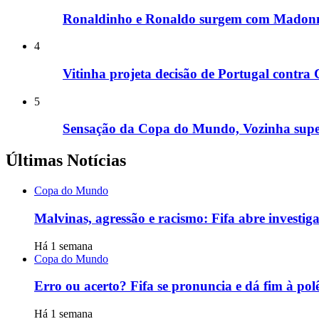
Ronaldinho e Ronaldo surgem com Madonn
4
Vitinha projeta decisão de Portugal contra
5
Sensação da Copa do Mundo, Vozinha super
Últimas Notícias
Copa do Mundo
Malvinas, agressão e racismo: Fifa abre investi
Há 1 semana
Copa do Mundo
Erro ou acerto? Fifa se pronuncia e dá fim à po
Há 1 semana