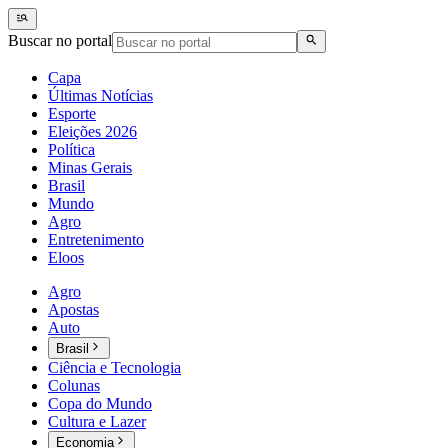
Buscar no portal
Capa
Últimas Notícias
Esporte
Eleições 2026
Política
Minas Gerais
Brasil
Mundo
Agro
Entretenimento
Eloos
Agro
Apostas
Auto
Brasil
Ciência e Tecnologia
Colunas
Copa do Mundo
Cultura e Lazer
Economia