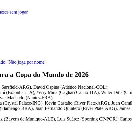
eses sem jogar
ado: 'Não joga por nome'
ara a Copa do Mundo de 2026
 Sarsfield-ARG), David Ospina (Atlético Nacional-COL);
í (Bolonha-ITA), Yerry Mina (Cagliari Calcio-ITA), Willer Ditta (C
iver Machado (Nantes-FRA);
a (Crystal Palace-ING), Kevin Castaño (River Plate-ARG), Juan Camil
al (Flamengo-BRA), Juan Fernando Quintero (River Plate-ARG), Jame
Díaz (Bayern de Munique-ALE), Luis Suárez (Sporting CP-POR), Car