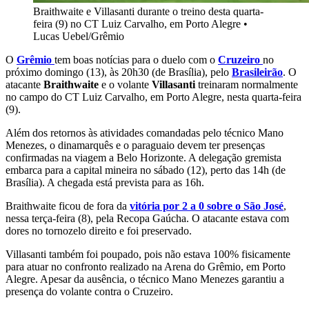
Braithwaite e Villasanti durante o treino desta quarta-
feira (9) no CT Luiz Carvalho, em Porto Alegre
•
Lucas Uebel/Grêmio
O
Grêmio
tem boas notícias para o duelo com o
Cruzeiro
no
próximo domingo (13), às 20h30 (de Brasília), pelo
Brasileirão
. O
atacante
Braithwaite
e o volante
Villasanti
treinaram normalmente
no campo do CT Luiz Carvalho, em Porto Alegre, nesta quarta-feira
(9).
Além dos retornos às atividades comandadas pelo técnico Mano
Menezes, o dinamarquês e o paraguaio devem ter presenças
confirmadas na viagem a Belo Horizonte. A delegação gremista
embarca para a capital mineira no sábado (12), perto das 14h (de
Brasília). A chegada está prevista para as 16h.
Braithwaite ficou de fora da
vitória por 2 a 0 sobre o São José
,
nessa terça-feira (8), pela Recopa Gaúcha. O atacante estava com
dores no tornozelo direito e foi preservado.
Villasanti também foi poupado, pois não estava 100% fisicamente
para atuar no confronto realizado na Arena do Grêmio, em Porto
Alegre. Apesar da ausência, o técnico Mano Menezes garantiu a
presença do volante contra o Cruzeiro.