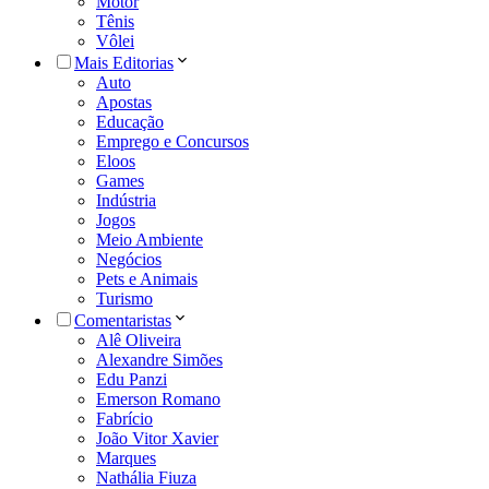
Motor
Tênis
Vôlei
Mais Editorias
Auto
Apostas
Educação
Emprego e Concursos
Eloos
Games
Indústria
Jogos
Meio Ambiente
Negócios
Pets e Animais
Turismo
Comentaristas
Alê Oliveira
Alexandre Simões
Edu Panzi
Emerson Romano
Fabrício
João Vitor Xavier
Marques
Nathália Fiuza