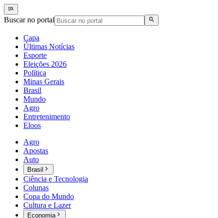
Buscar no portal
Capa
Últimas Notícias
Esporte
Eleições 2026
Política
Minas Gerais
Brasil
Mundo
Agro
Entretenimento
Eloos
Agro
Apostas
Auto
Brasil
Ciência e Tecnologia
Colunas
Copa do Mundo
Cultura e Lazer
Economia