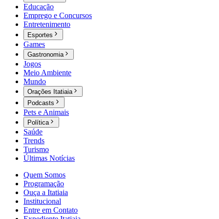
Educação
Emprego e Concursos
Entretenimento
Esportes
Games
Gastronomia
Jogos
Meio Ambiente
Mundo
Orações Itatiaia
Podcasts
Pets e Animais
Política
Saúde
Trends
Turismo
Últimas Notícias
Quem Somos
Programação
Ouça a Itatiaia
Institucional
Entre em Contato
Expediente Itatiaia