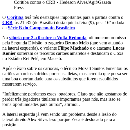
Coritiba contra o CRB
•
Hedeson Alves/Agif/Gazeta
Press
O
Coritiba
terá três desfalques importantes para a partida contra o
CRB
, às 21h35 (de Brasília) desta quinta-feira (9), pela 16ª rodada
da
Série B do Campeonato Brasileiro
.
Na
vitória por 2 a 0 sobre o Volta Redonda
, último compromisso
pela Segunda Divisão, o zagueiro
Bruno Melo
(que vem atuando
na lateral esquerda), o volante
Filipe Machado
e o atacante
Lucas
Ronier
sofreram os terceiros cartões amarelos e desfalcam o Coxa
no Estádio Rei Pelé, em Maceió.
Após o êxito sobre os cariocas, o técnico Mozart Santos lamentou os
cartões amarelos sofridos por seus atletas, mas acredita que possa ser
uma boa oportunidade para os substitutos que forem escolhidos
mostrarem serviço.
"Infelizmente perdemos esses jogadores. Claro que não gostamos de
perder três jogadores titulares e importantes para nós, mas isso se
torna oportunidades para outros", afirmou.
A lateral esquerda já vem sendo um problema desde a lesão do
lateral-direito Alex Silva. Isso porque Zeca é deslocado para a
posição.