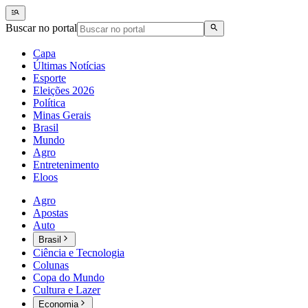
Buscar no portal
Capa
Últimas Notícias
Esporte
Eleições 2026
Política
Minas Gerais
Brasil
Mundo
Agro
Entretenimento
Eloos
Agro
Apostas
Auto
Brasil
Ciência e Tecnologia
Colunas
Copa do Mundo
Cultura e Lazer
Economia