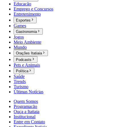
Educação
Emprego e Concursos
Entretenimento
Esportes
Games
Gastronomia
Jogos
Meio Ambiente
Mundo
Orações Itatiaia
Podcasts
Pets e Animais
Política
Saúde
Trends
Turismo
Últimas Notícias
Quem Somos
Programação
Ouça a Itatiaia
Institucional
Entre em Contato
Expediente Itatiaia