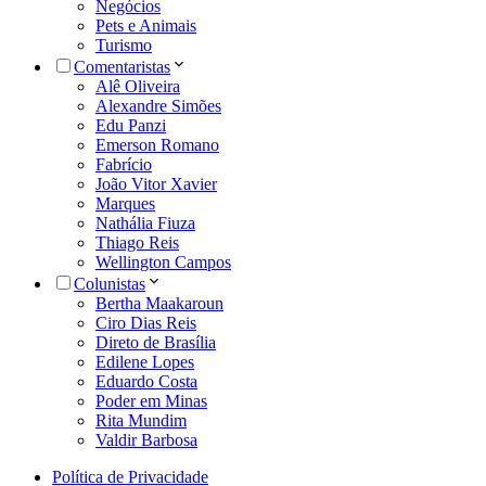
Negócios
Pets e Animais
Turismo
Comentaristas
Alê Oliveira
Alexandre Simões
Edu Panzi
Emerson Romano
Fabrício
João Vitor Xavier
Marques
Nathália Fiuza
Thiago Reis
Wellington Campos
Colunistas
Bertha Maakaroun
Ciro Dias Reis
Direto de Brasília
Edilene Lopes
Eduardo Costa
Poder em Minas
Rita Mundim
Valdir Barbosa
Política de Privacidade