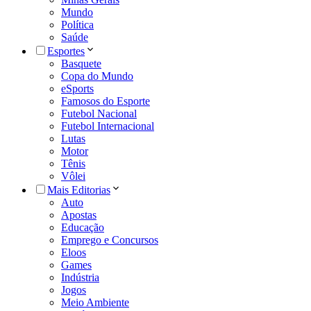
Mundo
Política
Saúde
Esportes
Basquete
Copa do Mundo
eSports
Famosos do Esporte
Futebol Nacional
Futebol Internacional
Lutas
Motor
Tênis
Vôlei
Mais Editorias
Auto
Apostas
Educação
Emprego e Concursos
Eloos
Games
Indústria
Jogos
Meio Ambiente