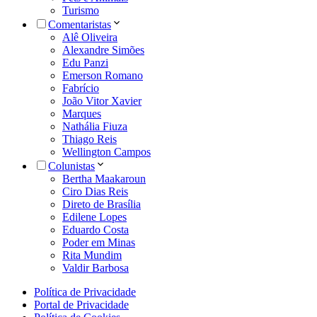
Turismo
Comentaristas
Alê Oliveira
Alexandre Simões
Edu Panzi
Emerson Romano
Fabrício
João Vitor Xavier
Marques
Nathália Fiuza
Thiago Reis
Wellington Campos
Colunistas
Bertha Maakaroun
Ciro Dias Reis
Direto de Brasília
Edilene Lopes
Eduardo Costa
Poder em Minas
Rita Mundim
Valdir Barbosa
Política de Privacidade
Portal de Privacidade