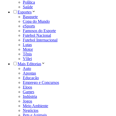
Política
Saúde
Esportes
Basquete
Copa do Mundo
eSports
Famosos do Esporte
Futebol Nacional
Futebol Internacional
Lutas
Motor
Tênis
Vôlei
Mais Editorias
Auto
Apostas
Educação
Emprego e Concursos
Eloos
Games
Indústria
Jogos
Meio Ambiente
Negócios
Pets e Animais