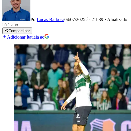
Por
Lucas Barbosa
04/07/2025 às 21h39
•
Atualizado
há 1 ano
Compartilhar
Adicionar Itatiaia ao