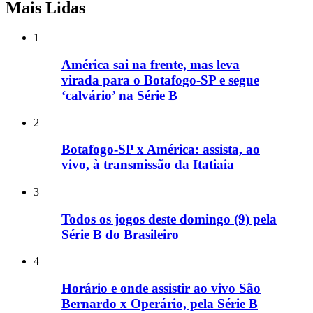
Mais Lidas
1
América sai na frente, mas leva
virada para o Botafogo-SP e segue
‘calvário’ na Série B
2
Botafogo-SP x América: assista, ao
vivo, à transmissão da Itatiaia
3
Todos os jogos deste domingo (9) pela
Série B do Brasileiro
4
Horário e onde assistir ao vivo São
Bernardo x Operário, pela Série B