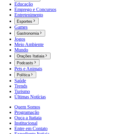
Educação
Emprego e Concursos
Entretenimento
Esportes
Games
Gastronomia
Jogos
Meio Ambiente
Mundo
Orações Itatiaia
Podcasts
Pets e Animais
Política
Saúde
Trends
Turismo
Últimas Notícias
Quem Somos
Programação
Ouça a Itatiaia
Institucional
Entre em Contato
Expediente Itatiaia