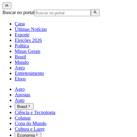
Buscar no portal
Capa
Últimas Notícias
Esporte
Eleições 2026
Política
Minas Gerais
Brasil
Mundo
Agro
Entretenimento
Eloos
Agro
Apostas
Auto
Brasil
Ciência e Tecnologia
Colunas
Copa do Mundo
Cultura e Lazer
Economia