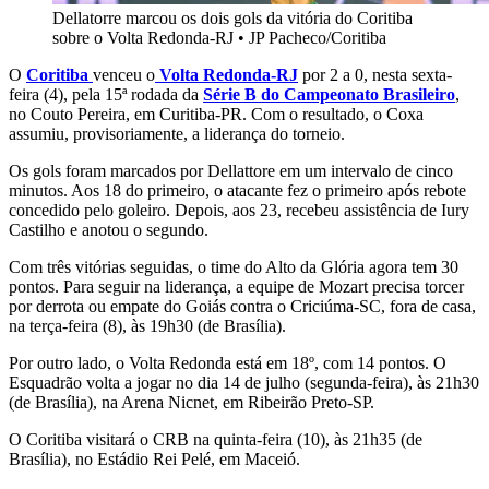
Dellatorre marcou os dois gols da vitória do Coritiba
sobre o Volta Redonda-RJ
•
JP Pacheco/Coritiba
O
Coritiba
venceu o
Volta Redonda-RJ
por 2 a 0, nesta sexta-
feira (4), pela 15ª rodada da
Série B do Campeonato Brasileiro
,
no Couto Pereira, em Curitiba-PR. Com o resultado, o Coxa
assumiu, provisoriamente, a liderança do torneio.
Os gols foram marcados por Dellattore em um intervalo de cinco
minutos. Aos 18 do primeiro, o atacante fez o primeiro após rebote
concedido pelo goleiro. Depois, aos 23, recebeu assistência de Iury
Castilho e anotou o segundo.
Com três vitórias seguidas, o time do Alto da Glória agora tem 30
pontos. Para seguir na liderança, a equipe de Mozart precisa torcer
por derrota ou empate do Goiás contra o Criciúma-SC, fora de casa,
na terça-feira (8), às 19h30 (de Brasília).
Por outro lado, o Volta Redonda está em 18º, com 14 pontos. O
Esquadrão volta a jogar no dia 14 de julho (segunda-feira), às 21h30
(de Brasília), na Arena Nicnet, em Ribeirão Preto-SP.
O Coritiba visitará o CRB na quinta-feira (10), às 21h35 (de
Brasília), no Estádio Rei Pelé, em Maceió.