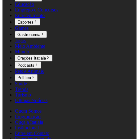
Educação
Emprego e Concursos
Entretenimento
Esportes
Games
Gastronomia
Jogos
Meio Ambiente
Mundo
Orações Itatiaia
Podcasts
Pets e Animais
Política
Saúde
Trends
Turismo
Últimas Notícias
Quem Somos
Programação
Ouça a Itatiaia
Institucional
Entre em Contato
Expediente Itatiaia