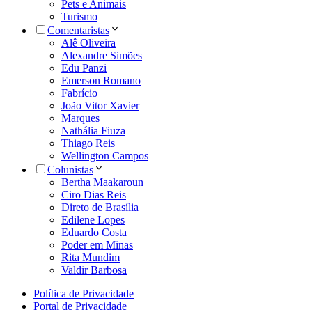
Pets e Animais
Turismo
Comentaristas
Alê Oliveira
Alexandre Simões
Edu Panzi
Emerson Romano
Fabrício
João Vitor Xavier
Marques
Nathália Fiuza
Thiago Reis
Wellington Campos
Colunistas
Bertha Maakaroun
Ciro Dias Reis
Direto de Brasília
Edilene Lopes
Eduardo Costa
Poder em Minas
Rita Mundim
Valdir Barbosa
Política de Privacidade
Portal de Privacidade