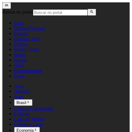
Buscar no portal
Capa
Últimas Notícias
Esporte
Eleições 2026
Política
Minas Gerais
Brasil
Mundo
Agro
Entretenimento
Eloos
Agro
Apostas
Auto
Brasil
Ciência e Tecnologia
Colunas
Copa do Mundo
Cultura e Lazer
Economia