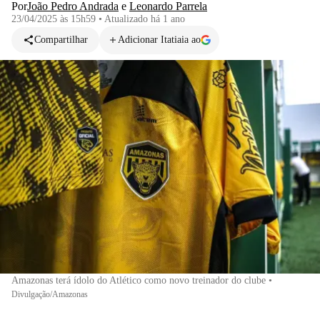
Por
João Pedro Andrada
e
Leonardo Parrela
23/04/2025 às 15h59
•
Atualizado
há 1 ano
Compartilhar
Adicionar Itatiaia ao
Amazonas terá ídolo do Atlético como novo treinador do clube
•
Divulgação/Amazonas