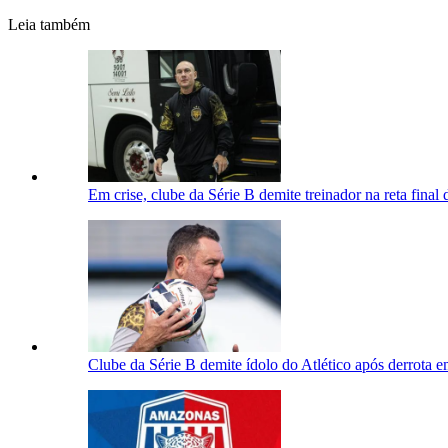
Leia também
Em crise, clube da Série B demite treinador na reta final
Clube da Série B demite ídolo do Atlético após derrota e