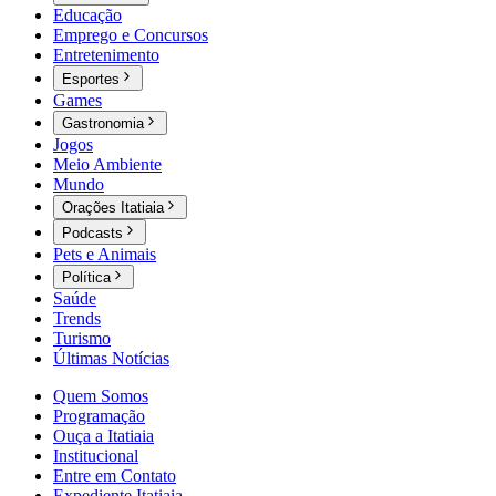
Educação
Emprego e Concursos
Entretenimento
Esportes
Games
Gastronomia
Jogos
Meio Ambiente
Mundo
Orações Itatiaia
Podcasts
Pets e Animais
Política
Saúde
Trends
Turismo
Últimas Notícias
Quem Somos
Programação
Ouça a Itatiaia
Institucional
Entre em Contato
Expediente Itatiaia