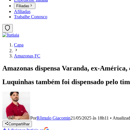
Filiadas
Afiliadas
Trabalhe Conosco
Capa
Amazonas FC
Amazonas dispensa Varanda, ex-América, e
Luquinhas também foi dispensado pelo ti
Por
Rômulo Giacomin
21/05/2025 às 18h11
•
Atualiza
Compartilhar