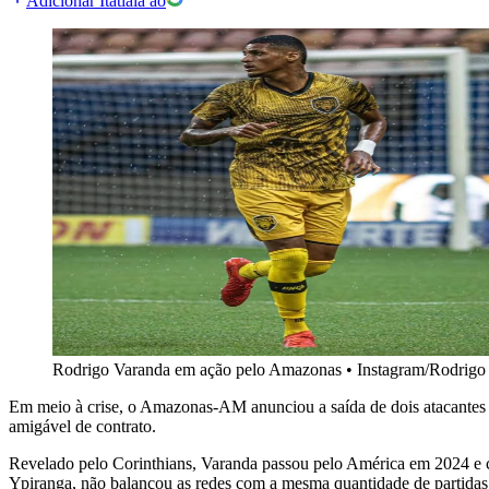
Adicionar Itatiaia ao
Rodrigo Varanda em ação pelo Amazonas
•
Instagram/Rodrigo
Em meio à crise, o Amazonas-AM anunciou a saída de dois atacantes d
amigável de contrato.
Revelado pelo Corinthians, Varanda passou pelo América em 2024 e 
Ypiranga, não balançou as redes com a mesma quantidade de partidas