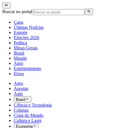
Buscar no portal
Capa
Últimas Notícias
Esporte
Eleições 2026
Política
Minas Gerais
Brasil
Mundo
Agro
Entretenimento
Eloos
Agro
Apostas
Auto
Brasil
Ciência e Tecnologia
Colunas
Copa do Mundo
Cultura e Lazer
Economia