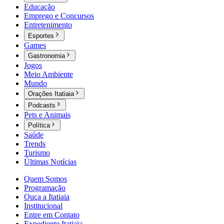
Educação
Emprego e Concursos
Entretenimento
Esportes
Games
Gastronomia
Jogos
Meio Ambiente
Mundo
Orações Itatiaia
Podcasts
Pets e Animais
Política
Saúde
Trends
Turismo
Últimas Notícias
Quem Somos
Programação
Ouça a Itatiaia
Institucional
Entre em Contato
Expediente Itatiaia