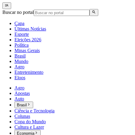
Buscar no portal
Capa
Últimas Notícias
Esporte
Eleições 2026
Política
Minas Gerais
Brasil
Mundo
Agro
Entretenimento
Eloos
Agro
Apostas
Auto
Brasil
Ciência e Tecnologia
Colunas
Copa do Mundo
Cultura e Lazer
Economia