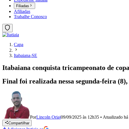
Filiadas
Afiliadas
Trabalhe Conosco
Capa
Itabaiana-SE
Itabaiana conquista tricampeonato de copa
Final foi realizada nessa segunda-feira (8)
Por
Lincoln Oriaj
09/09/2025 às 12h35
•
Atualizado
há
Compartilhar