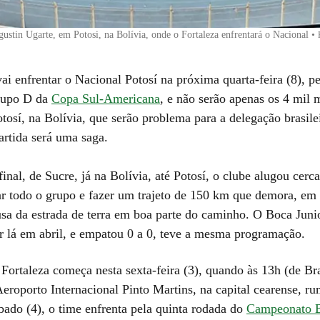
gustin Ugarte, em Potosi, na Bolívia, onde o Fortaleza enfrentará o Nacional
•
ai enfrentar o Nacional Potosí na próxima quarta-feira (8), pe
rupo D da
Copa Sul-Americana
, e não serão apenas os 4 mil 
otosí, na Bolívia, que serão problema para a delegação brasile
artida será uma saga.
inal, de Sucre, já na Bolívia, até Potosí, o clube alugou cerc
ar todo o grupo e fazer um trajeto de 150 km que demora, em 
usa da estrada de terra em boa parte do caminho. O Boca Jun
r lá em abril, e empatou 0 a 0, teve a mesma programação.
Fortaleza começa nesta sexta-feira (3), quando às 13h (de Bra
eroporto Internacional Pinto Martins, na capital cearense, r
bado (4), o time enfrenta pela quinta rodada do
Campeonato Br