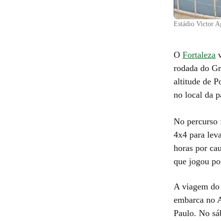
Estádio Victor A
O
Fortaleza
v
rodada do G
altitude de P
no local da p
No percurso f
4x4 para lev
horas por ca
que jogou po
A viagem do 
embarca no A
Paulo. No sá