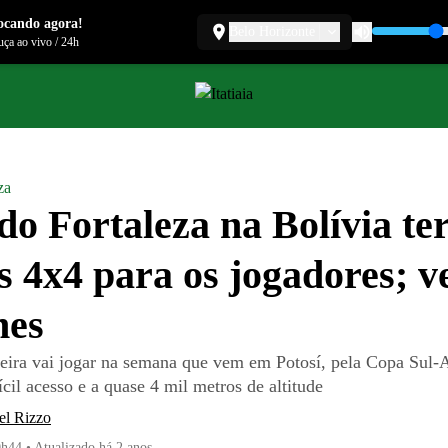
ocando agora!
Belo Horizonte
ça ao vivo
/
24h
za
do Fortaleza na Bolívia te
s 4x4 para os jogadores; v
hes
leira vai jogar na semana que vem em Potosí, pela Copa Sul-
ícil acesso e a quase 4 mil metros de altitude
el Rizzo
0h44
•
Atualizado
há 2 anos