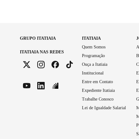
GRUPO ITATIAIA
ITATIAIA
Quem Somos
A
ITATIAIA NAS REDES
Programação
B
Ouça a Itatiaia
C
Institucional
E
Entre em Contato
E
Expediente Itatiaia
E
Trabalhe Conosco
G
Lei de Igualdade Salarial
M
M
P
S