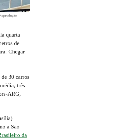
Reprodução
la quarta
metros de
ira. Chegar
a de 30 carros
média, três
iors-ARG,
sília)
umo a São
asileiro da