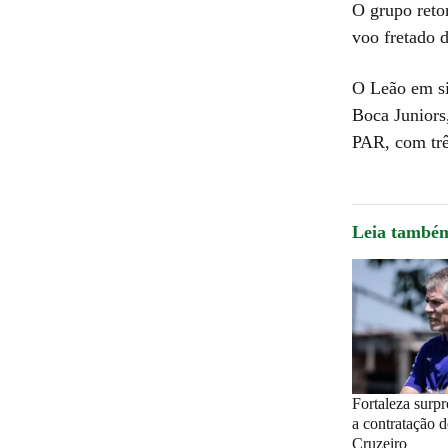
O grupo reto
voo fretado d
O Leão em si
Boca Juniors
PAR, com trê
Leia també
Fortaleza surp
a contratação d
Cruzeiro