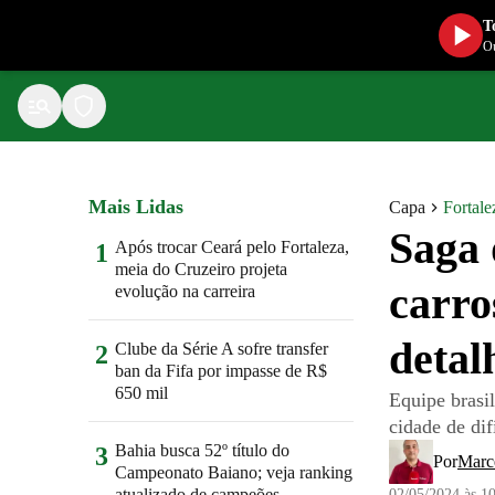
T
Ou
Mais Lidas
Capa
Fortale
Saga 
Após trocar Ceará pelo Fortaleza,
1
meia do Cruzeiro projeta
carro
evolução na carreira
detal
Clube da Série A sofre transfer
2
ban da Fifa por impasse de R$
650 mil
Equipe brasi
cidade de dif
Bahia busca 52º título do
3
Por
Marc
Campeonato Baiano; veja ranking
atualizado de campeões
02/05/2024 às 1