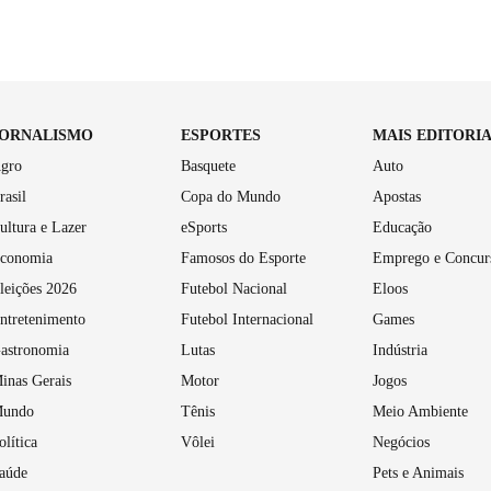
JORNALISMO
ESPORTES
MAIS EDITORI
gro
Basquete
Auto
rasil
Copa do Mundo
Apostas
ultura e Lazer
eSports
Educação
conomia
Famosos do Esporte
Emprego e Concur
leições 2026
Futebol Nacional
Eloos
ntretenimento
Futebol Internacional
Games
astronomia
Lutas
Indústria
inas Gerais
Motor
Jogos
undo
Tênis
Meio Ambiente
olítica
Vôlei
Negócios
aúde
Pets e Animais