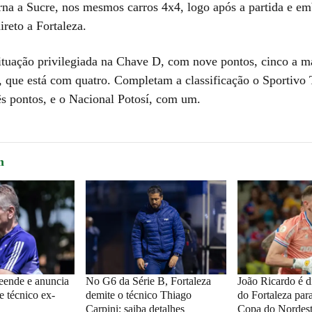
rna a Sucre, nos mesmos carros 4x4, logo após a partida e e
ireto a Fortaleza.
tuação privilegiada na Chave D, com nove pontos, cinco a m
, que está com quatro. Completam a classificação o Sportivo 
s pontos, e o Nacional Potosí, com um.
m
reende e anuncia
No G6 da Série B, Fortaleza
João Ricardo é d
e técnico ex-
demite o técnico Thiago
do Fortaleza para
Carpini; saiba detalhes
Copa do Nordes