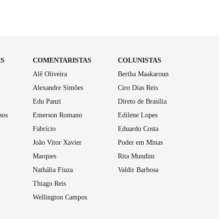
AS
COMENTARISTAS
COLUNISTAS
Alê Oliveira
Bertha Maakaroun
Alexandre Simões
Ciro Dias Reis
Edu Panzi
Direto de Brasília
sos
Emerson Romano
Edilene Lopes
Fabrício
Eduardo Costa
João Vitor Xavier
Poder em Minas
Marques
Rita Mundim
Nathália Fiuza
Valdir Barbosa
Thiago Reis
Wellington Campos