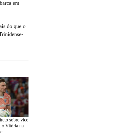
mbarca em
ais do que o
Trinidense-
ireto sobre vice
 o Vitória na
te