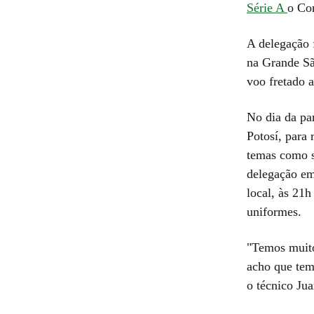
Série A
o Co
A delegação 
na Grande Sã
voo fretado a
No dia da pa
Potosí, para
temas como s
delegação em
local, às 21h
uniformes.
"Temos muito
acho que tem
o técnico Ju