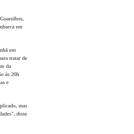
 Guarulhos,
embarca em
manhã em
ra tratar de
te da
io às 20h
as e
plicado, mas
dades", disse