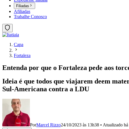
Filiadas
Afiliadas
Trabalhe Conosco
Capa
Fortaleza
Entenda por que o Fortaleza pede aos tor
Ideia é que todos que viajarem deem materi
Sul-Americana contra a LDU
Por
Marcel Rizzo
24/10/2023 às 13h38
•
Atualizado
há