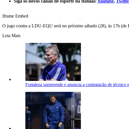
Siga os novos canais de esporte da Itatiaia:
Youtube
,
Twitte
Iframe Embed
O jogo contra a LDU-EQU será no próximo sábado (28), às 17h (de Br
Leia Mais
Fortaleza surpreende e anuncia a contratação de técnico 