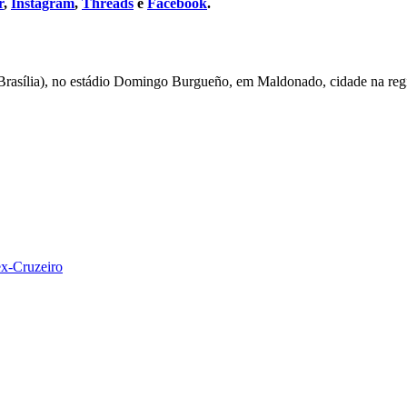
r
,
Instagram
,
Threads
e
Facebook
.
asília), no estádio Domingo Burgueño, em Maldonado, cidade na região
ex-Cruzeiro