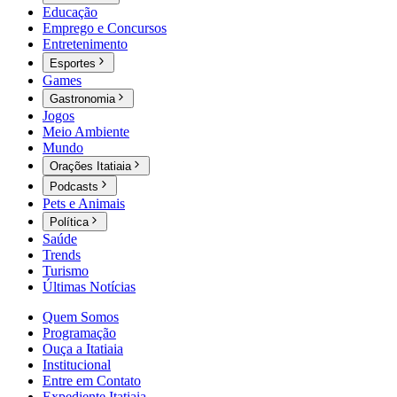
Educação
Emprego e Concursos
Entretenimento
Esportes
Games
Gastronomia
Jogos
Meio Ambiente
Mundo
Orações Itatiaia
Podcasts
Pets e Animais
Política
Saúde
Trends
Turismo
Últimas Notícias
Quem Somos
Programação
Ouça a Itatiaia
Institucional
Entre em Contato
Expediente Itatiaia