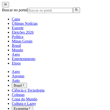
Buscar no portal
Capa
Últimas Notícias
Esporte
Eleições 2026
Política
Minas Gerais
Brasil
Mundo
Agro
Entretenimento
Eloos
Agro
Apostas
Auto
Brasil
Ciência e Tecnologia
Colunas
Copa do Mundo
Cultura e Lazer
Economia