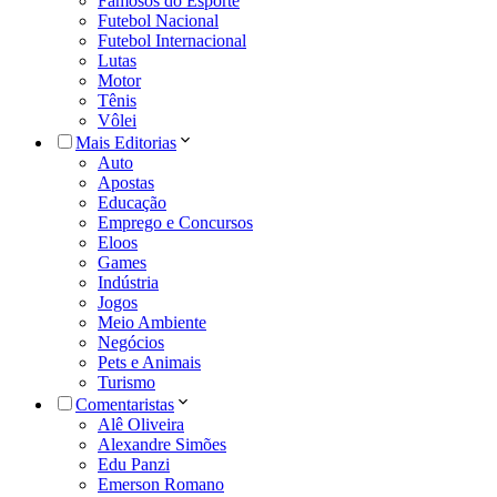
Famosos do Esporte
Futebol Nacional
Futebol Internacional
Lutas
Motor
Tênis
Vôlei
Mais Editorias
Auto
Apostas
Educação
Emprego e Concursos
Eloos
Games
Indústria
Jogos
Meio Ambiente
Negócios
Pets e Animais
Turismo
Comentaristas
Alê Oliveira
Alexandre Simões
Edu Panzi
Emerson Romano