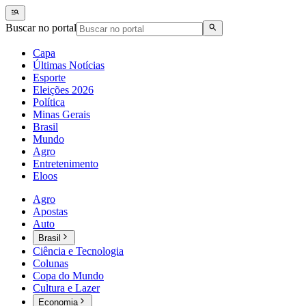
Buscar no portal
Capa
Últimas Notícias
Esporte
Eleições 2026
Política
Minas Gerais
Brasil
Mundo
Agro
Entretenimento
Eloos
Agro
Apostas
Auto
Brasil
Ciência e Tecnologia
Colunas
Copa do Mundo
Cultura e Lazer
Economia