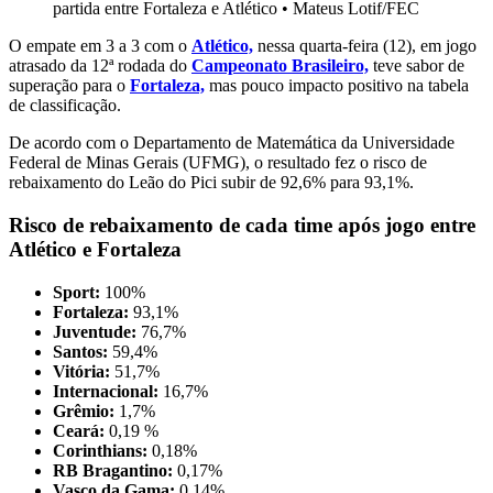
partida entre Fortaleza e Atlético
•
Mateus Lotif/FEC
O empate em 3 a 3 com o
Atlético,
nessa quarta-feira (12), em jogo
atrasado da 12ª rodada do
Campeonato Brasileiro,
teve sabor de
superação para o
Fortaleza,
mas pouco impacto positivo na tabela
de classificação.
De acordo com o Departamento de Matemática da Universidade
Federal de Minas Gerais (UFMG), o resultado fez o risco de
rebaixamento do Leão do Pici subir de 92,6% para 93,1%.
Risco de rebaixamento de cada time após jogo entre
Atlético e Fortaleza
Sport:
100%
Fortaleza:
93,1%
Juventude:
76,7%
Santos:
59,4%
Vitória:
51,7%
Internacional:
16,7%
Grêmio:
1,7%
Ceará:
0,19 %
Corinthians:
0,18%
RB Bragantino:
0,17%
Vasco da Gama:
0,14%