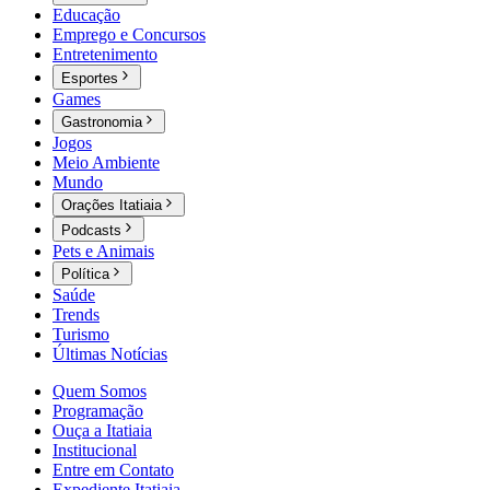
Educação
Emprego e Concursos
Entretenimento
Esportes
Games
Gastronomia
Jogos
Meio Ambiente
Mundo
Orações Itatiaia
Podcasts
Pets e Animais
Política
Saúde
Trends
Turismo
Últimas Notícias
Quem Somos
Programação
Ouça a Itatiaia
Institucional
Entre em Contato
Expediente Itatiaia