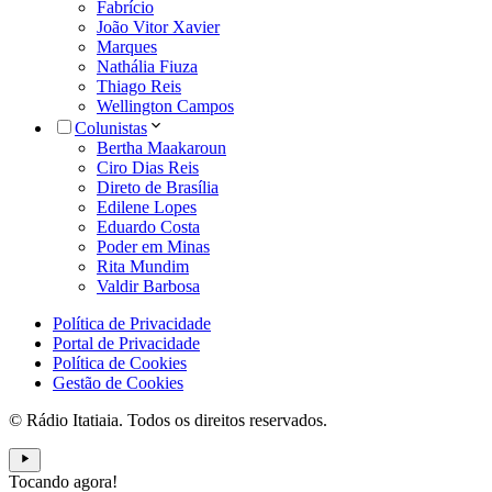
Fabrício
João Vitor Xavier
Marques
Nathália Fiuza
Thiago Reis
Wellington Campos
Colunistas
Bertha Maakaroun
Ciro Dias Reis
Direto de Brasília
Edilene Lopes
Eduardo Costa
Poder em Minas
Rita Mundim
Valdir Barbosa
Política de Privacidade
Portal de Privacidade
Política de Cookies
Gestão de Cookies
© Rádio Itatiaia. Todos os direitos reservados.
Tocando agora!