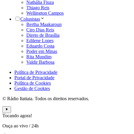
Nathália Fiuza
Thiago Reis
Wellington Campos
Colunistas
Bertha Maakaroun
Ciro Dias Reis
Direto de Brasília
Edilene Lopes
Eduardo Costa
Poder em Minas
Rita Mundim
Valdir Barbosa
Política de Privacidade
Portal de Privacidade
Política de Cookies
Gestão de Cookies
© Rádio Itatiaia. Todos os direitos reservados.
Tocando agora!
Ouça ao vivo
/
24h