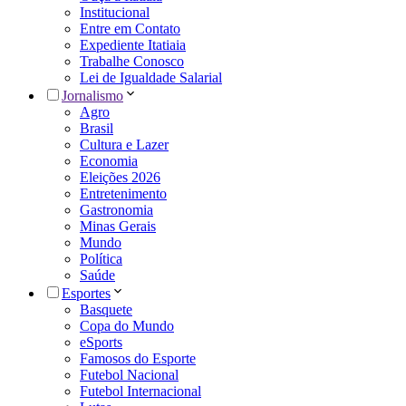
Institucional
Entre em Contato
Expediente Itatiaia
Trabalhe Conosco
Lei de Igualdade Salarial
Jornalismo
Agro
Brasil
Cultura e Lazer
Economia
Eleições 2026
Entretenimento
Gastronomia
Minas Gerais
Mundo
Política
Saúde
Esportes
Basquete
Copa do Mundo
eSports
Famosos do Esporte
Futebol Nacional
Futebol Internacional