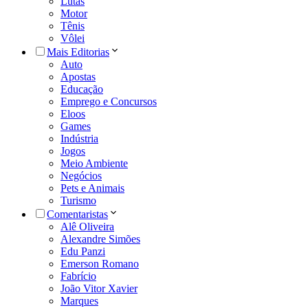
Lutas
Motor
Tênis
Vôlei
Mais Editorias
Auto
Apostas
Educação
Emprego e Concursos
Eloos
Games
Indústria
Jogos
Meio Ambiente
Negócios
Pets e Animais
Turismo
Comentaristas
Alê Oliveira
Alexandre Simões
Edu Panzi
Emerson Romano
Fabrício
João Vitor Xavier
Marques