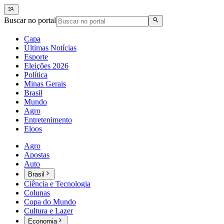
Buscar no portal
Capa
Últimas Notícias
Esporte
Eleições 2026
Política
Minas Gerais
Brasil
Mundo
Agro
Entretenimento
Eloos
Agro
Apostas
Auto
Brasil
Ciência e Tecnologia
Colunas
Copa do Mundo
Cultura e Lazer
Economia