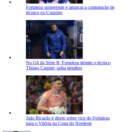
Fortaleza surpreende e anuncia a contratação de
técnico ex-Cruzeiro
No G6 da Série B, Fortaleza demite o técnico
Thiago Carpini; saiba detalhes
João Ricardo é direto sobre vice do Fortaleza
para o Vitória na Copa do Nordeste