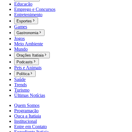
Educação
Emprego e Concursos
Entretenimento
Esportes
Games
Gastronomia
Jogos
Meio Ambiente
Mundo
Orações Itatiaia
Podcasts
Pets e Animais
Política
Saúde
Trends
Turismo
Últimas Notícias
Quem Somos
Programação
Ouça a Itatiaia
Institucional
Entre em Contato
Expediente Itatiaia