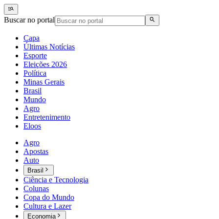
Buscar no portal
Capa
Últimas Notícias
Esporte
Eleições 2026
Política
Minas Gerais
Brasil
Mundo
Agro
Entretenimento
Eloos
Agro
Apostas
Auto
Brasil
Ciência e Tecnologia
Colunas
Copa do Mundo
Cultura e Lazer
Economia