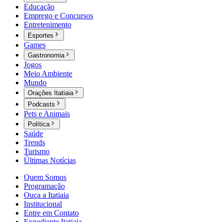
Educação
Emprego e Concursos
Entretenimento
Esportes
Games
Gastronomia
Jogos
Meio Ambiente
Mundo
Orações Itatiaia
Podcasts
Pets e Animais
Política
Saúde
Trends
Turismo
Últimas Notícias
Quem Somos
Programação
Ouça a Itatiaia
Institucional
Entre em Contato
Expediente Itatiaia