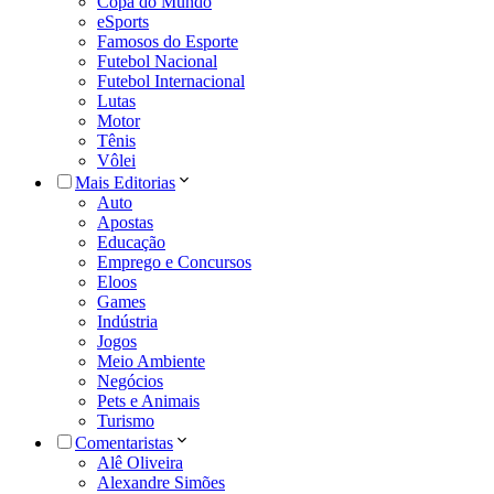
Copa do Mundo
eSports
Famosos do Esporte
Futebol Nacional
Futebol Internacional
Lutas
Motor
Tênis
Vôlei
Mais Editorias
Auto
Apostas
Educação
Emprego e Concursos
Eloos
Games
Indústria
Jogos
Meio Ambiente
Negócios
Pets e Animais
Turismo
Comentaristas
Alê Oliveira
Alexandre Simões