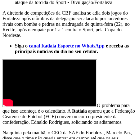
ataque da torcida do Sport
•
Divulgação/Fortaleza
A diretoria de competições da CBF analisa se adia dois jogos do
Fortaleza após o ônibus da delegação ser atacado por torcedores
rivais com bomba e pedras na madrugada de quinta-feira (22), no
Recife, após o empate por 1 a 1 contra o Sport, pela Copa do
Nordeste.
Siga o
canal Itatiaia Esporte no WhatsApp
e receba as
principais notícias do dia no seu celular.
O problema para
que isso aconteça é o calendário. A
Itatiaia
apurou que a Federação
Cearense de Futebol (FCF) conversou com o presidente da
confederação, Ednaldo Rodrigues, solicitando os adiamentos.
Na quinta pela manhã, o CEO da SAF do Fortaleza, Marcelo Paz,
disse que o time não queria entrar em campo até que os seis