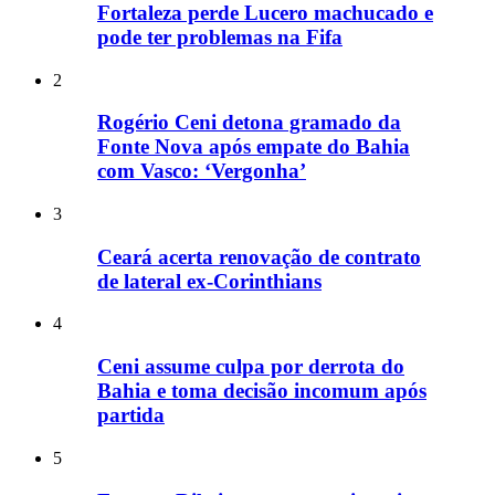
Fortaleza perde Lucero machucado e
pode ter problemas na Fifa
2
Rogério Ceni detona gramado da
Fonte Nova após empate do Bahia
com Vasco: ‘Vergonha’
3
Ceará acerta renovação de contrato
de lateral ex-Corinthians
4
Ceni assume culpa por derrota do
Bahia e toma decisão incomum após
partida
5