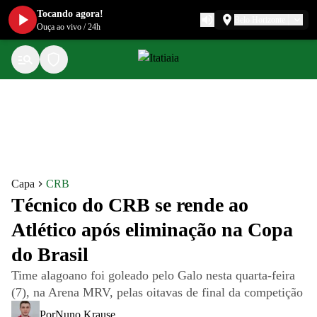
Tocando agora!
Belo Horizonte
Ouça ao vivo
/
24h
Capa
CRB
Técnico do CRB se rende ao
Atlético após eliminação na Copa
do Brasil
Time alagoano foi goleado pelo Galo nesta quarta-feira
(7), na Arena MRV, pelas oitavas de final da competição
Por
Nuno Krause