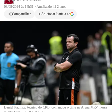
08/08/2024 às 14h31
•
Atualizado
há 2 anos
Compartilhar
Adicionar Itatiaia ao
Daniel Paulista, técnico do CRB, comandou o time na Arena MRV, nessa