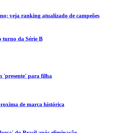
no; veja ranking atualizado de campeões
 turno da Série B
'presente' para filha
aproxima de marca histórica
força' do Brasil após eliminação