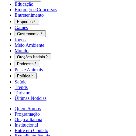
Educação
Emprego e Concursos
Entretenimento
Esportes
Games
Gastronomia
Jogos
Meio Ambiente
Mundo
Orações Itatiaia
Podcasts
Pets e Animais
Política
Saúde
Trends
Turismo
Últimas Notícias
Quem Somos
Programação
Ouça a Itatiaia
Institucional
Entre em Contato
Expediente Itatiaia