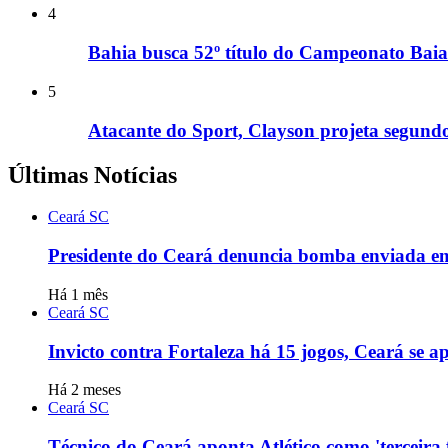
4
Bahia busca 52º título do Campeonato Baia
5
Atacante do Sport, Clayson projeta segundo
Últimas Notícias
Ceará SC
Presidente do Ceará denuncia bomba enviada em 
Há 1 mês
Ceará SC
Invicto contra Fortaleza há 15 jogos, Ceará se 
Há 2 meses
Ceará SC
Técnico do Ceará aponta Atlético como 'terceira 