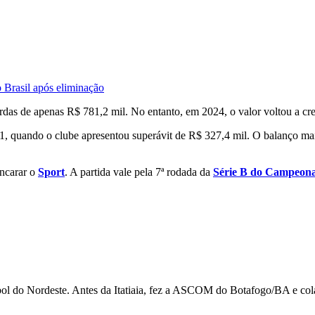
o Brasil após eliminação
erdas de apenas R$ 781,2 mil. No entanto, em 2024, o valor voltou a cr
21, quando o clube apresentou superávit de R$ 327,4 mil. O balanço mai
encarar o
Sport
. A partida vale pela 7ª rodada da
Série B do Campeonat
utebol do Nordeste. Antes da Itatiaia, fez a ASCOM do Botafogo/BA e