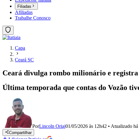
Filiadas
Afiliadas
Trabalhe Conosco
Capa
Ceará SC
Ceará divulga rombo milionário e registra 
Última temporada que contas do Vozão tiv
Por
Lincoln Oriaj
01/05/2026 às 12h42
•
Atualizado
há
Compartilhar