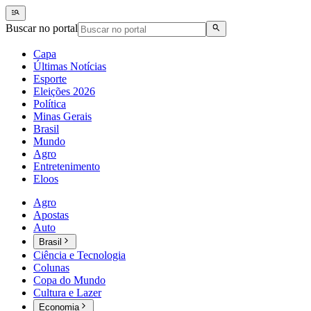
Buscar no portal
Capa
Últimas Notícias
Esporte
Eleições 2026
Política
Minas Gerais
Brasil
Mundo
Agro
Entretenimento
Eloos
Agro
Apostas
Auto
Brasil
Ciência e Tecnologia
Colunas
Copa do Mundo
Cultura e Lazer
Economia