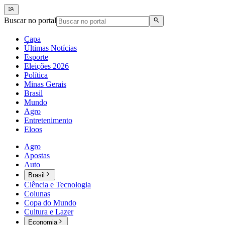
Buscar no portal
Capa
Últimas Notícias
Esporte
Eleições 2026
Política
Minas Gerais
Brasil
Mundo
Agro
Entretenimento
Eloos
Agro
Apostas
Auto
Brasil
Ciência e Tecnologia
Colunas
Copa do Mundo
Cultura e Lazer
Economia