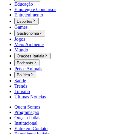
Educação
Emprego e Concursos
Entretenimento
Esportes
Games
Gastronomia
Jogos
Meio Ambiente
Mundo
Orações Itatiaia
Podcasts
Pets e Animais
Política
Saúde
Trends
Turismo
Últimas Notícias
Quem Somos
Programação
Ouça a Itatiaia
Institucional
Entre em Contato
Expediente Itatiaia