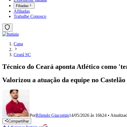
Filiadas
Afiliadas
Trabalhe Conosco
Capa
Ceará SC
Técnico do Ceará aponta Atlético como 'ter
Valorizou a atuação da equipe no Castelã
Por
Rômulo Giacomin
14/05/2026 às 16h24
•
Atualiza
Compartilhar