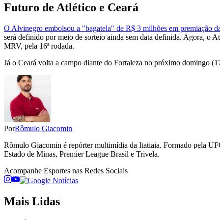
Futuro de Atlético e Ceará
O Alvinegro embolsou a "bagatela" de R$ 3 milhões em premiação da 
será definido por meio de sorteio ainda sem data definida. Agora, o A
MRV, pela 16ª rodada.
Já o Ceará volta a campo diante do Fortaleza no próximo domingo (17)
Por
Rômulo Giacomin
Rômulo Giacomin é repórter multimídia da Itatiaia. Formado pela UFO
Estado de Minas, Premier League Brasil e Trivela.
Acompanhe
Esportes
nas Redes Sociais
Mais Lidas