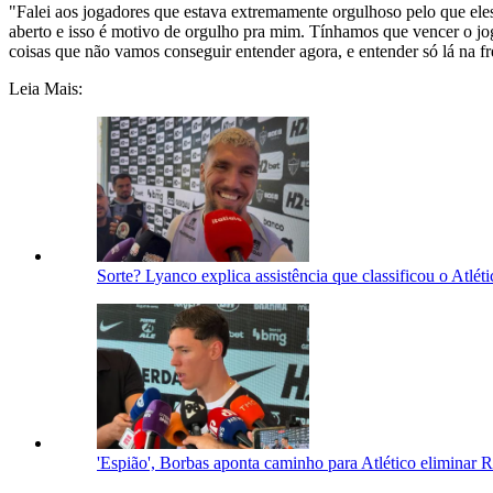
"Falei aos jogadores que estava extremamente orgulhoso pelo que el
aberto e isso é motivo de orgulho pra mim. Tínhamos que vencer o jog
coisas que não vamos conseguir entender agora, e entender só lá na fre
Leia Mais:
Sorte? Lyanco explica assistência que classificou o Atlét
'Espião', Borbas aponta caminho para Atlético eliminar