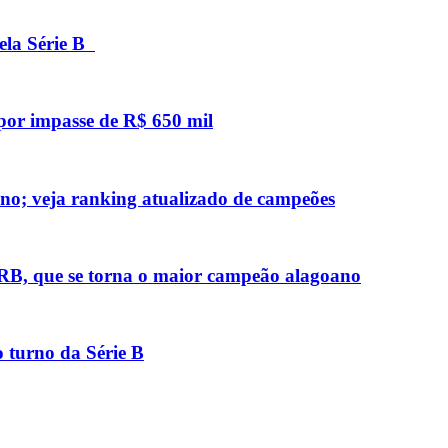
pela Série B
 por impasse de R$ 650 mil
no; veja ranking atualizado de campeões
 CRB, que se torna o maior campeão alagoano
 turno da Série B