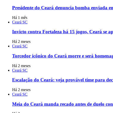
Presidente do Ceará denuncia bomba enviada em 
Há 1 mês
Ceará SC
Invicto contra Fortaleza há 15 jogos, Ceará se 
Há 2 meses
Ceará SC
Torcedor icônico do Ceará morre e será homenag
Há 2 meses
Ceará SC
Escalação do Ceará: veja provável time para dec
Há 2 meses
Ceará SC
Meia do Ceará manda recado antes de duelo contr