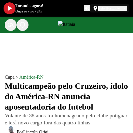
Tocando agora!
Belo Horizonte
Ouça ao vivo
/
24h
Capa
América-RN
Multicampeão pelo Cruzeiro, ídolo
do América-RN anuncia
aposentadoria do futebol
Volante de 38 anos foi homenageado pelo clube potiguar
e terá novo cargo fora das quatro linhas
Por
Lincoln Oriaj