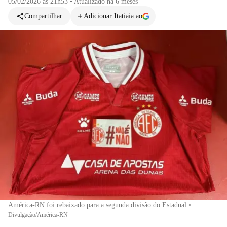
05/02/2026 às 21h53
•
Atualizado
há 6 meses
Compartilhar
Adicionar Itatiaia ao
América-RN foi rebaixado para a segunda divisão do Estadual
•
Divulgação/América-RN