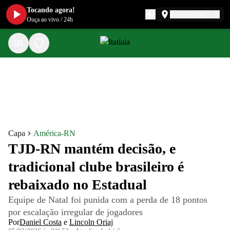
Tocando agora!
Belo Horizonte
Ouça ao vivo
/
24h
Capa
América-RN
TJD-RN mantém decisão, e
tradicional clube brasileiro é
rebaixado no Estadual
Equipe de Natal foi punida com a perda de 18 pontos
por escalação irregular de jogadores
Por
Daniel Costa
e
Lincoln Oriaj