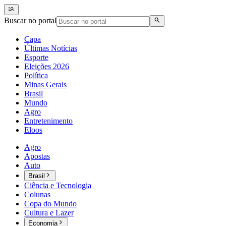
Buscar no portal
Capa
Últimas Notícias
Esporte
Eleições 2026
Política
Minas Gerais
Brasil
Mundo
Agro
Entretenimento
Eloos
Agro
Apostas
Auto
Brasil
Ciência e Tecnologia
Colunas
Copa do Mundo
Cultura e Lazer
Economia