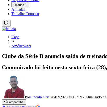
Filiadas
Afiliadas
Trabalhe Conosco
Capa
América-RN
Clube da Série D anuncia saída de treinad
Comunicado foi feito nesta sexta-feira (28)
Por
Lincoln Oriaj
28/02/2025 às 15h59
•
Atualizado
há
Compartilhar