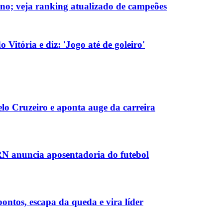
no; veja ranking atualizado de campeões
 Vitória e diz: 'Jogo até de goleiro'
elo Cruzeiro e aponta auge da carreira
RN anuncia aposentadoria do futebol
ntos, escapa da queda e vira líder