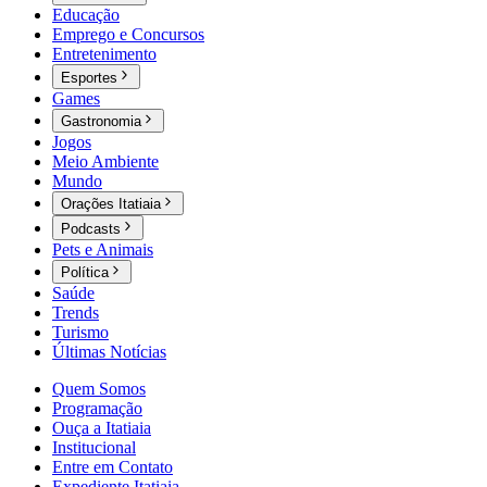
Educação
Emprego e Concursos
Entretenimento
Esportes
Games
Gastronomia
Jogos
Meio Ambiente
Mundo
Orações Itatiaia
Podcasts
Pets e Animais
Política
Saúde
Trends
Turismo
Últimas Notícias
Quem Somos
Programação
Ouça a Itatiaia
Institucional
Entre em Contato
Expediente Itatiaia