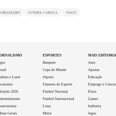
 BRASILEIRO
FUTEBOL CARIOCA
VASCO
JORNALISMO
ESPORTES
MAIS EDITORI
gro
Basquete
Auto
rasil
Copa do Mundo
Apostas
ultura e Lazer
eSports
Educação
conomia
Famosos do Esporte
Emprego e Concur
leições 2026
Futebol Nacional
Eloos
ntretenimento
Futebol Internacional
Games
astronomia
Lutas
Indústria
inas Gerais
Motor
Jogos