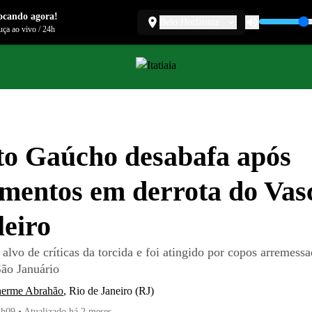
ocando agora!
Belo Horizonte
ça ao vivo
/
24h
o Gaúcho desabafa após
mentos em derrota do Vas
leiro
 alvo de críticas da torcida e foi atingido por copos arremess
ão Januário
herme Abrahão
,
Rio de Janeiro (RJ)
3h09
•
Atualizado
há 2 meses