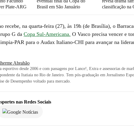
tino Facundo
eventual final da Copa do
revela drama fam
ver Plate-ARG
Brasil em São Januário
classificação na
 recebe, na quarta-feira (27), às 19h (de Brasília), o Barraca
Grupo G da
Copa Sul-Americana.
O Vasco precisa vencer e tor
limpia-PAR para o Audax Italiano-CHI para avançar na lidera
lherme Abrahão
ta esportivo desde 2006 e com passagens por Lance!, Extra e assessorias de mar
pondente da Itatiaia no Rio de Janeiro. Tem pós-graduação em Jornalismo Esp
ise de Desempenho voltado para mercado.
sportes
nas Redes Sociais