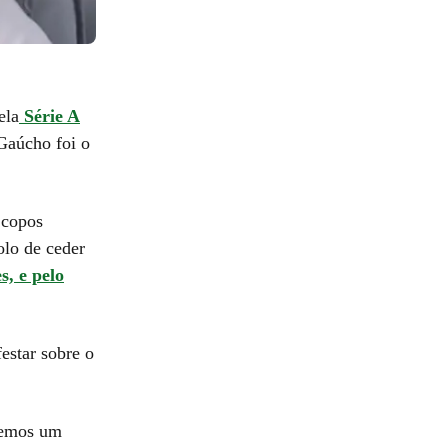
ela
Série A
 Gaúcho foi o
 copos
olo de ceder
s, e pelo
festar sobre o
demos um