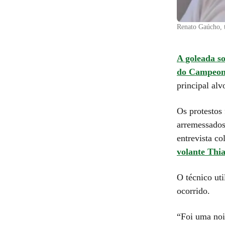
Renato Gaúcho, 
A goleada s
do Campeona
principal alv
Os protestos 
arremessados
entrevista co
volante Thi
O técnico uti
ocorrido.
“Foi uma noi