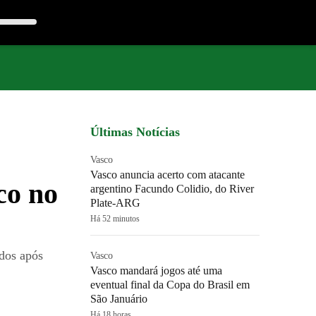
Últimas Notícias
Vasco
Vasco anuncia acerto com atacante
co no
argentino Facundo Colidio, do River
Plate-ARG
Há 52 minutos
ados após
Vasco
Vasco mandará jogos até uma
eventual final da Copa do Brasil em
São Januário
Há 18 horas