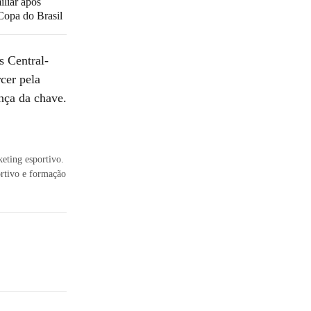
iliar após
 Copa do Brasil
s Central-
cer pela
nça da chave.
keting esportivo.
ortivo e formação