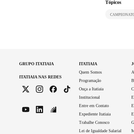
Tópicos
CAMPEONATO
GRUPO ITATIAIA
ITATIAIA
Quem Somos
A
ITATIAIA NAS REDES
Programação
B
Ouça a Itatiaia
C
Institucional
E
Entre em Contato
E
Expediente Itatiaia
E
Trabalhe Conosco
G
Lei de Igualdade Salarial
M