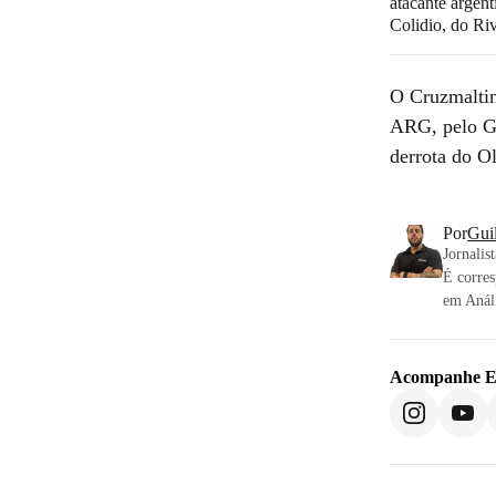
atacante argen
Colidio, do Ri
O Cruzmaltino
ARG, pelo 
derrota do O
Por
Gui
Jornalis
É corres
em Anál
Acompanhe
E