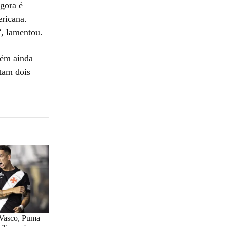
gora é
ericana.
”, lamentou.
tém ainda
tam dois
 Vasco, Puma