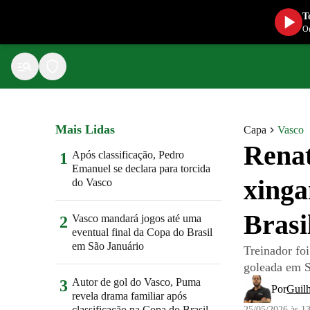
T
Ou
Mais Lidas
Capa
Vasco
Renat
Após classificação, Pedro
1
Emanuel se declara para torcida
xinga
do Vasco
Brasi
Vasco mandará jogos até uma
2
eventual final da Copa do Brasil
em São Januário
Treinador foi
goleada em S
Autor de gol do Vasco, Puma
3
Por
Guil
revela drama familiar após
classificação na Copa do Brasil
25/05/2026 às 1