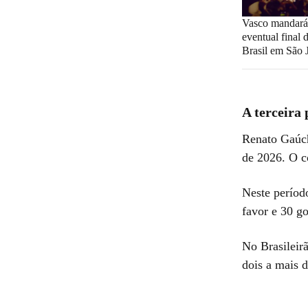
Vasco mandará
eventual final
Brasil em São 
A terceira
Renato Gaúch
de 2026. O c
Neste período
favor e 30 go
No Brasileirã
dois a mais d