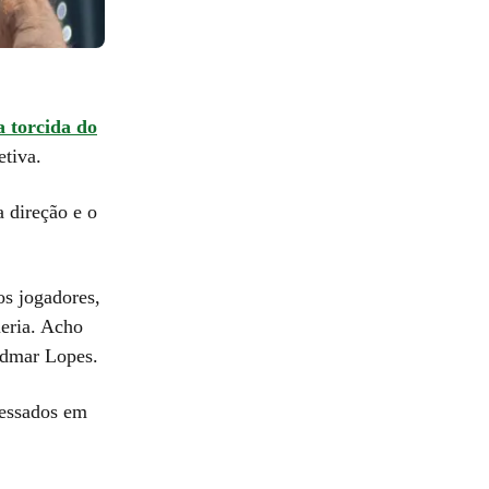
a torcida do
etiva.
 direção e o
os jogadores,
ueria. Acho
Admar Lopes.
messados em