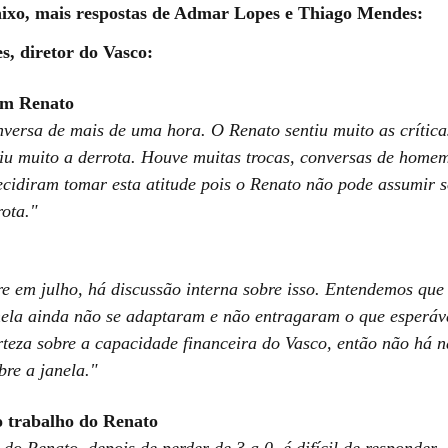
aixo, mais respostas de Admar Lopes e Thiago Mendes:
, diretor do Vasco:
om Renato
versa de mais de uma hora. O Renato sentiu muito as críticas
iu muito a derrota. Houve muitas trocas, conversas de homem
decidiram tomar esta atitude pois o Renato não pode assumir 
rota."
re em julho, há discussão interna sobre isso. Entendemos que
nela ainda não se adaptaram e não entragaram o que esperá
teza sobre a capacidade financeira do Vasco, então não há 
bre a janela."
o trabalho do Renato
do Renato, depois de perder de 3 a 0, é difícil de responder