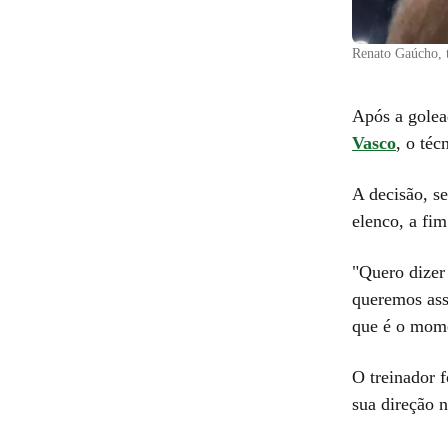
Renato Gaúcho, 
Após a golea
Vasco
, o téc
A decisão, s
elenco, a fim
"Quero dizer 
queremos ass
que é o mome
O treinador 
sua direção n