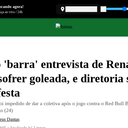
ocando agora!
Belo Horizonte
ça ao vivo
/
24h
 'barra' entrevista de Ren
sofrer goleada, e diretoria 
esta
oi impedido de dar a coletiva após o jogo contra o Red Bull 
o (24)
eus Dantas
0h05
•
Atualizado
há 2 meses