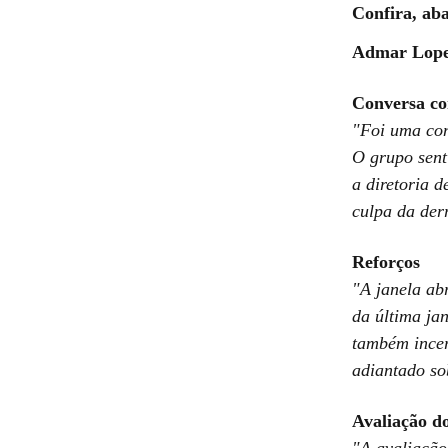
Confira, ab
Admar Lopes
Conversa c
"Foi uma con
O grupo sent
a diretoria 
culpa da der
Reforços
"A janela ab
da última ja
também incer
adiantado so
Avaliação d
"A avaliação 