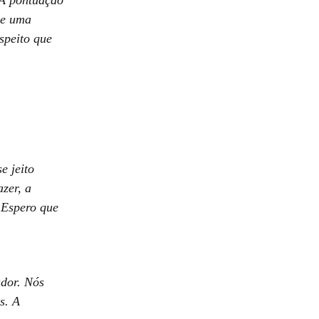
ve uma
speito que
e jeito
zer, a
 Espero que
dor. Nós
s. A