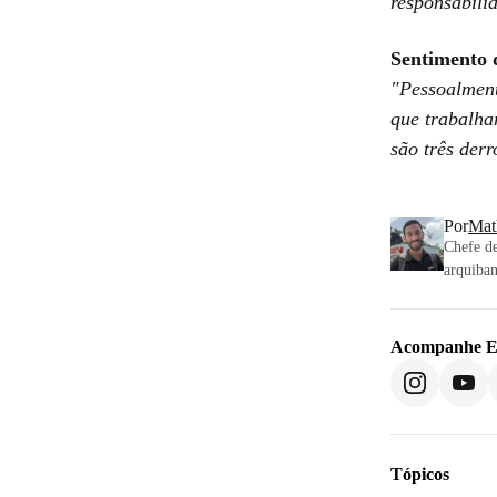
responsabili
Sentimento 
"Pessoalment
que trabalha
são três derr
Por
Mat
Chefe de
arquiban
Acompanhe
E
Tópicos