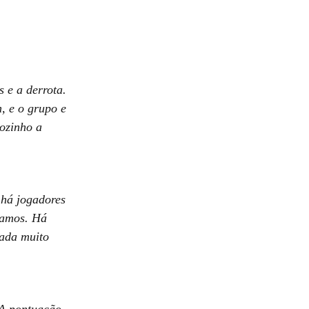
 e a derrota.
, e o grupo e
sozinho a
 há jogadores
vamos. Há
nada muito
. A pontuação