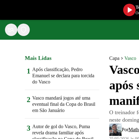
T
Ou
Mais Lidas
Capa
Vasco
Vasco
Após classificação, Pedro
1
Emanuel se declara para torcida
após 
do Vasco
manif
Vasco mandará jogos até uma
2
eventual final da Copa do Brasil
em São Januário
O treinador f
neste doming
Autor de gol do Vasco, Puma
3
Por
Math
revela drama familiar após
classificação na Copa do Brasil
25/05/2026 às 0