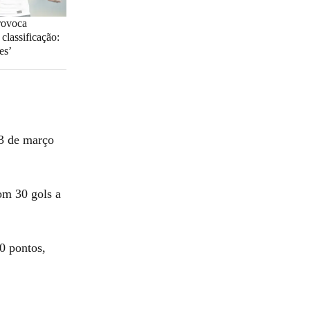
provoca
classificação:
es’
3 de março
com 30 gols a
20 pontos,