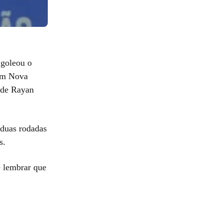
 goleou o
 em Nova
 de Rayan
 duas rodadas
s.
 lembrar que