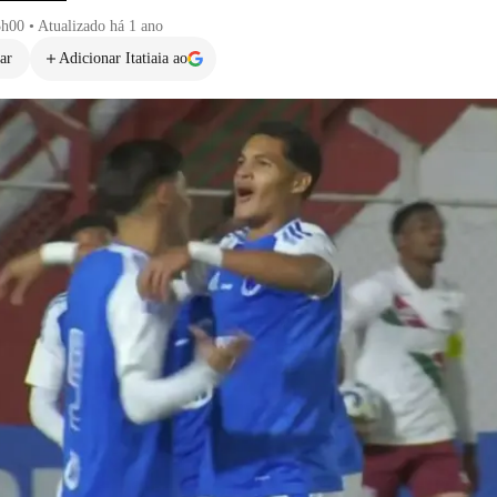
3h00
•
Atualizado
há 1 ano
ar
Adicionar Itatiaia ao