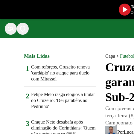
T
Ou
Mais Lidas
Capa
Futebo
Cruze
Com reforços, Cruzeiro renova
1
'cardápio' no ataque para duelo
garan
com Mirassol
Sub-
Felipe Melo rasga elogios a titular
2
do Cruzeiro: 'Dei parabéns ao
Pedrinho'
Com jovens d
terça-feira 
Craque Neto desabafa após
3
Campeonato B
eliminação do Corinthians: 'Quem
Por
Luca
não gostou que se f***'