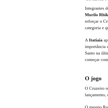
Integrantes 
Murilo Rhi
reforçar o C
categoria e q
A
Itatiaia
apu
importância d
Santo na últ
começar como
O jogo
O Cruzeiro r
lançamento, 
O mesmo Raya