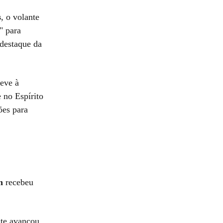
s
, o volante
" para
 destaque da
deve à
 no Espírito
ões para
n
recebeu
nte avançou