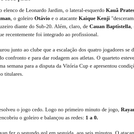
do elenco de Leonardo Jardim, o lateral-esquerdo
Kauã Prate
kman
, o goleiro
Otávio
e o atacante
Kaique Kenji
"desceram
ruzeiro diante do Sub-20. Além, claro, de
Cauan Baptistella
,
ue recentemente foi integrado ao profissional.
rou junto ao clube que a escalação dos quatro jogadores se 
o confronto e para dar rodagem aos atletas. O quarteto esteve
ima semana para a disputa da Vitória Cup e apresentou condiç
 titulares.
esolveu o jogo cedo. Logo no primeiro minuto de jogo,
Raya
encobriu o goleiro e balançou as redes:
1 a 0.
n fez o segundo gol em seguida, aos seis minutos. O ataca