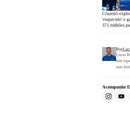
Cruzeiro explo
'esquecido' e g
371 milhões pa
Por
Luc
Lucas Ba
tem expe
suas his
Acompanhe
E