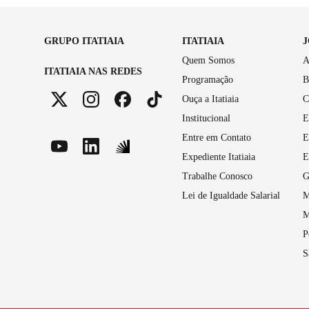
GRUPO ITATIAIA
ITATIAIA
Quem Somos
A
ITATIAIA NAS REDES
Programação
B
Ouça a Itatiaia
C
Institucional
E
Entre em Contato
E
Expediente Itatiaia
E
Trabalhe Conosco
G
Lei de Igualdade Salarial
M
M
P
S