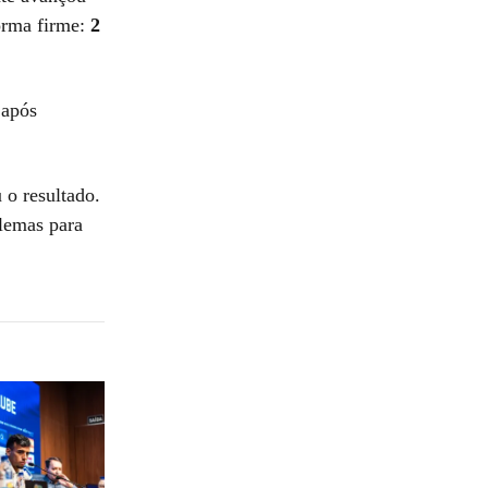
forma firme:
2
 após
 o resultado.
lemas para