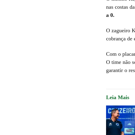
nas costas da
a 0.
O zagueiro Ka
cobrança de 
Com o placar
O time não s
garantir o re
Leia Mais