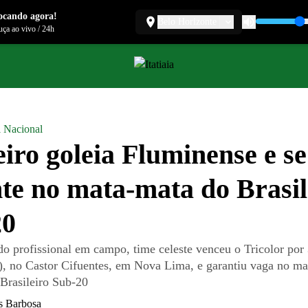
ocando agora!
Belo Horizonte
ça ao vivo
/
24h
l Nacional
iro goleia Fluminense e se
te no mata-mata do Brasil
20
o profissional em campo, time celeste venceu o Tricolor por 
(8), no Castor Cifuentes, em Nova Lima, e garantiu vaga no m
rasileiro Sub-20
s Barbosa