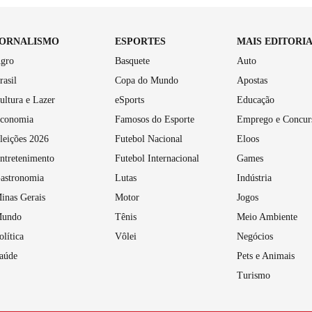
JORNALISMO
ESPORTES
MAIS EDITORI
gro
Basquete
Auto
rasil
Copa do Mundo
Apostas
ultura e Lazer
eSports
Educação
conomia
Famosos do Esporte
Emprego e Concur
leições 2026
Futebol Nacional
Eloos
ntretenimento
Futebol Internacional
Games
astronomia
Lutas
Indústria
inas Gerais
Motor
Jogos
undo
Tênis
Meio Ambiente
olítica
Vôlei
Negócios
aúde
Pets e Animais
Turismo