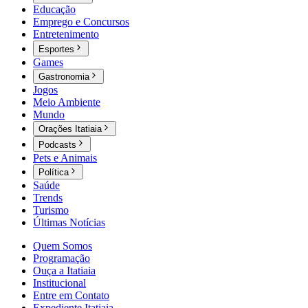
Educação
Emprego e Concursos
Entretenimento
Esportes
Games
Gastronomia
Jogos
Meio Ambiente
Mundo
Orações Itatiaia
Podcasts
Pets e Animais
Política
Saúde
Trends
Turismo
Últimas Notícias
Quem Somos
Programação
Ouça a Itatiaia
Institucional
Entre em Contato
Expediente Itatiaia