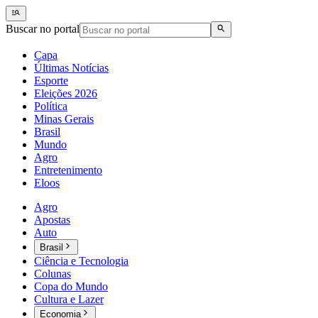
Buscar no portal
Capa
Últimas Notícias
Esporte
Eleições 2026
Política
Minas Gerais
Brasil
Mundo
Agro
Entretenimento
Eloos
Agro
Apostas
Auto
Brasil
Ciência e Tecnologia
Colunas
Copa do Mundo
Cultura e Lazer
Economia