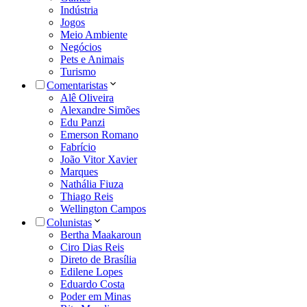
Indústria
Jogos
Meio Ambiente
Negócios
Pets e Animais
Turismo
Comentaristas
Alê Oliveira
Alexandre Simões
Edu Panzi
Emerson Romano
Fabrício
João Vitor Xavier
Marques
Nathália Fiuza
Thiago Reis
Wellington Campos
Colunistas
Bertha Maakaroun
Ciro Dias Reis
Direto de Brasília
Edilene Lopes
Eduardo Costa
Poder em Minas