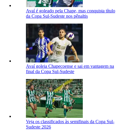
Avaí é goleado pela Chape, mas conquista título
da Copa Sul-Sudeste nos pênaltis
Avaí goleia Chapecoense e sai em vantagem na
final da Copa Sul-Sudeste
Veja os classificados às semifinais da Copa Sul-
Sudeste 2026