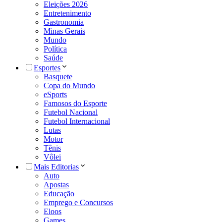
Eleições 2026
Entretenimento
Gastronomia
Minas Gerais
Mundo
Política
Saúde
Esportes
Basquete
Copa do Mundo
eSports
Famosos do Esporte
Futebol Nacional
Futebol Internacional
Lutas
Motor
Tênis
Vôlei
Mais Editorias
Auto
Apostas
Educação
Emprego e Concursos
Eloos
Games