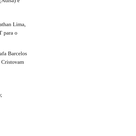
(Adisa) e
nathan Lima,
T para o
afa Barcelos
 Cristovam
);
.