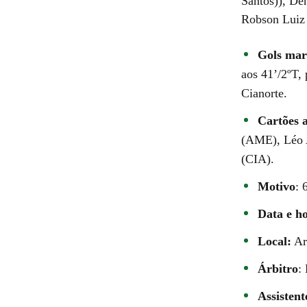
Santos)), De
Robson Luiz 
Gols mar
aos 41’/2ºT, 
Cianorte.
Cartões 
(AME), Léo 
(CIA).
Motivo
: 
Data e h
Local:
Ar
Árbitro
:
Assistent