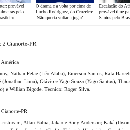
ter: provável
O drama e a volta por cima de
Escalação do Ath
almeiras pelo
Lucho Rodríguez, do Cruzeiro:
provável time pa
asileiro
'Não queria voltar a jogar'
Santos pelo Brasi
x 2 Cianorte-PR
o América
nny, Nathan Pelae (Léo Alaba), Emerson Santos, Rafa Barcel
ê (Jonathan Lima), Otávio e Yago Souza (Yago Santos); Thau
to) e Willian Bigode. Técnico: Roger Silva.
o Cianorte-PR
 Cristovam, Allan Bahia, Jakão e Sony Anderson; Kaká (Ibson