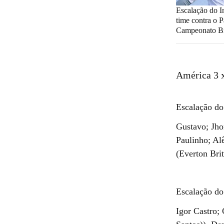
Escalação do In
time contra o P
Campeonato Br
América 3 
Escalação d
Gustavo; Jho
Paulinho; Al
(Everton Bri
Escalação d
Igor Castro;