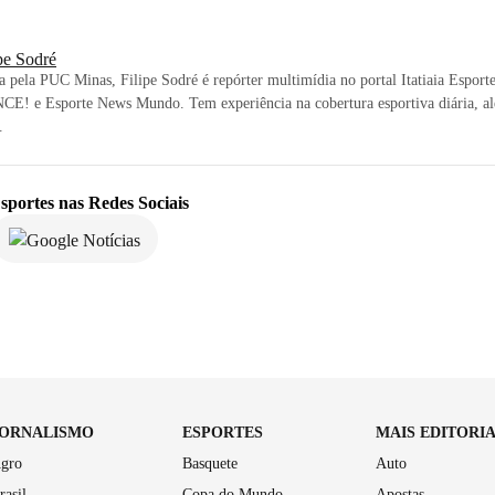
pe Sodré
ta pela PUC Minas, Filipe Sodré é repórter multimídia no portal Itatiaia Esport
CE! e Esporte News Mundo. Tem experiência na cobertura esportiva diária, al
.
sportes
nas Redes Sociais
JORNALISMO
ESPORTES
MAIS EDITORI
gro
Basquete
Auto
rasil
Copa do Mundo
Apostas