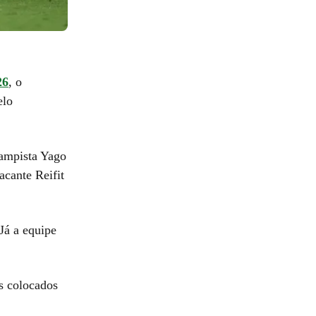
26
, o
elo
ampista Yago
acante Reifit
Já a equipe
s colocados