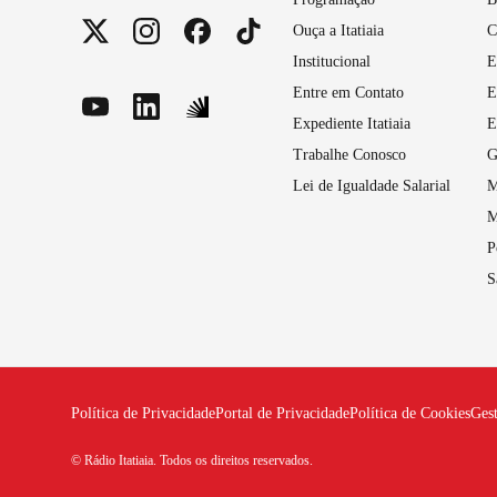
Ouça a Itatiaia
C
Institucional
E
Entre em Contato
E
Expediente Itatiaia
E
Trabalhe Conosco
G
Lei de Igualdade Salarial
M
M
P
S
Política de Privacidade
Portal de Privacidade
Política de Cookies
Ges
© Rádio Itatiaia. Todos os direitos reservados.