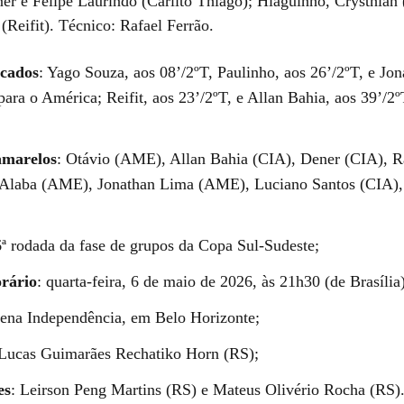
ner e Felipe Laurindo (Carlito Thiago); Hiaguinho, Crysthian 
(Reifit). Técnico: Rafael Ferrão.
cados
: Yago Souza, aos 08’/2ºT, Paulinho, aos 26’/2ºT, e Jo
para o América; Reifit, aos 23’/2ºT, e Allan Bahia, aos 39’/2º
amarelos
: Otávio (AME), Allan Bahia (CIA), Dener (CIA), R
Alaba (AME), Jonathan Lima (AME), Luciano Santos (CIA),
6ª rodada da fase de grupos da Copa Sul-Sudeste;
orário
: quarta-feira, 6 de maio de 2026, às 21h30 (de Brasília
ena Independência, em Belo Horizonte;
 Lucas Guimarães Rechatiko Horn (RS);
es
: Leirson Peng Martins (RS) e Mateus Olivério Rocha (RS)