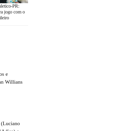
letico-PR:
ra jogo com o
leiro
os e
an Willians
 (Luciano