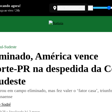
ocando agora!
Belo Horizonte
ça ao vivo
/
24h
ul-Sudeste
iminado, América vence
rte-PR na despedida da 
udeste
trou em campo eliminado, mas fez valer o ‘fator casa’, triunf
anaense
e Sodré
3h28
•
Atualizado
há 3 meses