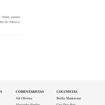
e. Antes, passou
ém de vídeos e
AS
COMENTARISTAS
COLUNISTAS
Alê Oliveira
Bertha Maakaroun
Alexandre Simões
Ciro Dias Reis