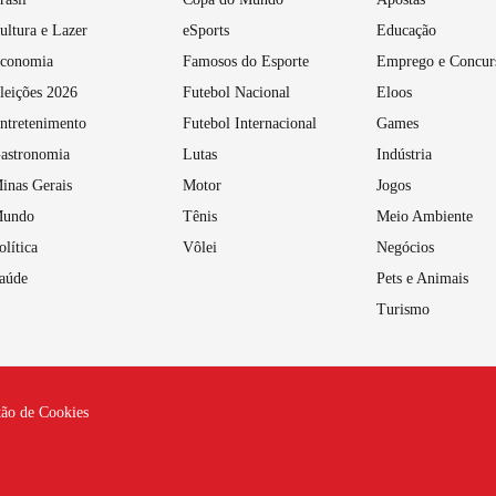
ultura e Lazer
eSports
Educação
conomia
Famosos do Esporte
Emprego e Concur
leições 2026
Futebol Nacional
Eloos
ntretenimento
Futebol Internacional
Games
astronomia
Lutas
Indústria
inas Gerais
Motor
Jogos
undo
Tênis
Meio Ambiente
olítica
Vôlei
Negócios
aúde
Pets e Animais
Turismo
tão de Cookies