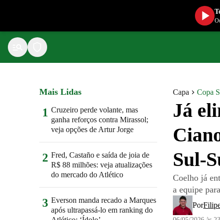
T
Ou
Mais Lidas
Capa
Copa S
Já el
Cruzeiro perde volante, mas
1
ganha reforços contra Mirassol;
Ciano
veja opções de Artur Jorge
Sul-S
Fred, Castaño e saída de joia de
2
R$ 88 milhões: veja atualizações
do mercado do Atlético
Coelho já en
a equipe par
Everson manda recado a Marques
3
Por
Filip
após ultrapassá-lo em ranking do
Atlético: ‘Ídolo’
06/05/2026 às 2