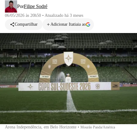
Por
Filipe Sodré
06/05/2026 às 20h50
•
Atualizado
há 3 meses
Compartilhar
Adicionar Itatiaia ao
Arena Independência, em Belo Horizonte
•
Mourão Panda/América