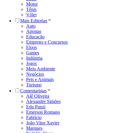
Motor
Tênis
Vôlei
Mais Editorias
Auto
Apostas
Educação
Emprego e Concursos
Eloos
Games
Indústria
Jogos
Meio Ambiente
Negócios
Pets e Animais
Turismo
Comentaristas
Alê Oliveira
Alexandre Simões
Edu Panzi
Emerson Romano
Fabrício
João Vitor Xavier
Marques