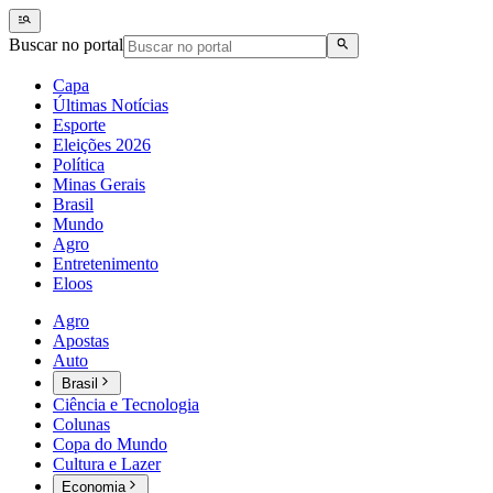
Buscar no portal
Capa
Últimas Notícias
Esporte
Eleições 2026
Política
Minas Gerais
Brasil
Mundo
Agro
Entretenimento
Eloos
Agro
Apostas
Auto
Brasil
Ciência e Tecnologia
Colunas
Copa do Mundo
Cultura e Lazer
Economia