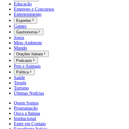
Educação
Emprego e Concursos
Entretenimento
Esportes
Games
Gastronomia
Jogos
Meio Ambiente
Mundo
Orações Itatiaia
Podcasts
Pets e Animais
Política
Saúde
Trends
Turismo
Últimas Notícias
Quem Somos
Programação
Ouça a Itatiaia
Institucional
Entre em Contato
Expediente Itatiaia