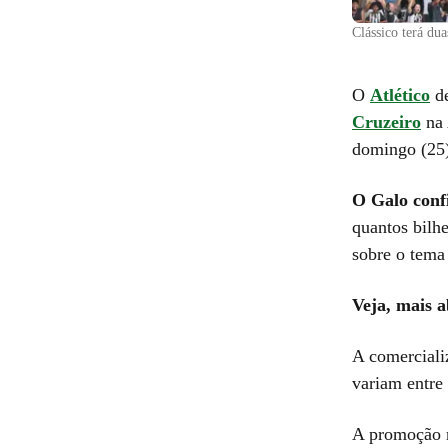
Clássico terá du
O
Atlético
de
Cruzeiro
na 
domingo (25)
O Galo confi
quantos bilhe
sobre o tema 
Veja, mais a
A comercializ
variam entre
A promoção no