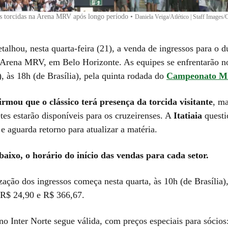
as torcidas na Arena MRV após longo período
•
Daniela Veiga/Atlético | Staff Images/
talhou, nesta quarta-feira (21), a venda de ingressos para o 
Arena MRV, em Belo Horizonte. As equipes se enfrentarão n
, às 18h (de Brasília), pela quinta rodada do
Campeonato Mi
rmou que o clássico terá presença da torcida visitante
, ma
tes estarão disponíveis para os cruzeirenses. A
Itatiaia
questi
e aguarda retorno para atualizar a matéria.
baixo, o horário do início das vendas para cada setor.
ação dos ingressos começa nesta quarta, às 10h (de Brasília),
 R$ 24,90 e R$ 366,67.
 Inter Norte segue válida, com preços especiais para sócios: