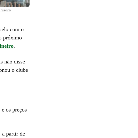
Cruzeiro
duelo com o
o próximo
neiro
.
s não disse
onou o clube
 e os preços
 a partir de