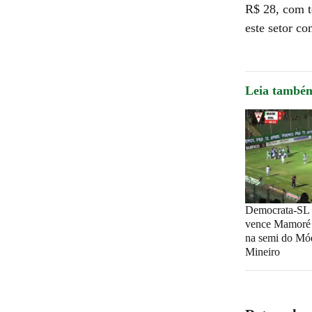
R$ 28, com t
este setor co
Leia també
Democrata-SL 
vence Mamoré 
na semi do Mód
Mineiro