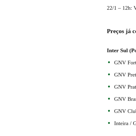
22/1 – 12h: V
Preços já 
Inter Sul (P
GNV Forte
GNV Pret
GNV Prat
GNV Bran
GNV Club
Inteira /