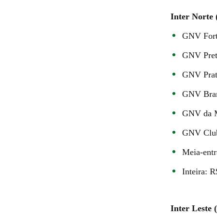
Inter Norte 
GNV Forte
GNV Pret
GNV Prat
GNV Bran
GNV da M
GNV Club
Meia-entr
Inteira: 
Inter Leste 