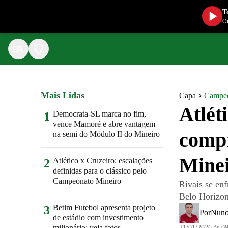
T
Ou
Mais Lidas
Capa
Campeo
Atlét
Democrata-SL marca no fim,
1
vence Mamoré e abre vantagem
compr
na semi do Módulo II do Mineiro
Mine
Atlético x Cruzeiro: escalações
2
definidas para o clássico pelo
Campeonato Mineiro
Rivais se en
Belo Horizon
Betim Futebol apresenta projeto
3
Por
Nuno
de estádio com investimento
milionário; veja fotos
21/01/2026 às 0