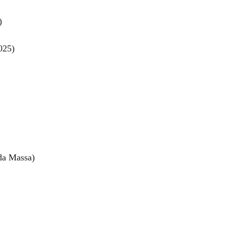
)
2025)
da Massa)