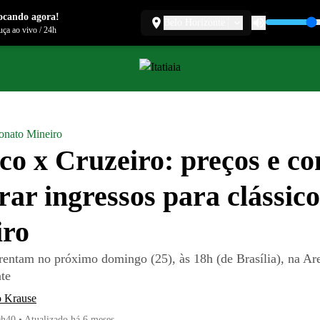
ocando agora!
Belo Horizonte
ça ao vivo
/
24h
nato Mineiro
ico x Cruzeiro: preços e c
ar ingressos para clássico
iro
frentam no próximo domingo (25), às 18h (de Brasília), na 
te
 Krause
9h40
•
Atualizado
há 6 meses