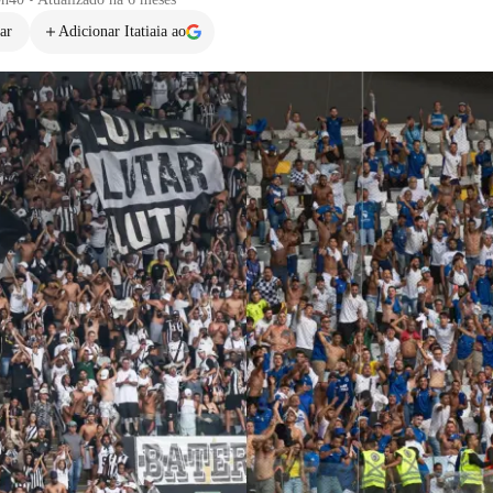
ar
Adicionar Itatiaia ao