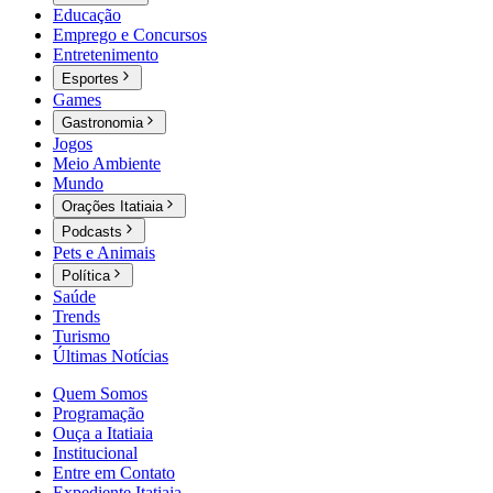
Educação
Emprego e Concursos
Entretenimento
Esportes
Games
Gastronomia
Jogos
Meio Ambiente
Mundo
Orações Itatiaia
Podcasts
Pets e Animais
Política
Saúde
Trends
Turismo
Últimas Notícias
Quem Somos
Programação
Ouça a Itatiaia
Institucional
Entre em Contato
Expediente Itatiaia