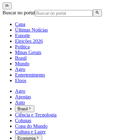
Buscar no portal
Capa
Últimas Notícias
Esporte
Eleições 2026
Política
Minas Gerais
Brasil
Mundo
Agro
Entretenimento
Eloos
Agro
Apostas
Auto
Brasil
Ciência e Tecnologia
Colunas
Copa do Mundo
Cultura e Lazer
Economia