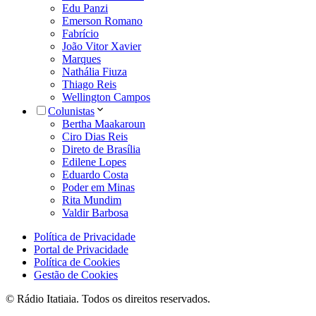
Edu Panzi
Emerson Romano
Fabrício
João Vitor Xavier
Marques
Nathália Fiuza
Thiago Reis
Wellington Campos
Colunistas
Bertha Maakaroun
Ciro Dias Reis
Direto de Brasília
Edilene Lopes
Eduardo Costa
Poder em Minas
Rita Mundim
Valdir Barbosa
Política de Privacidade
Portal de Privacidade
Política de Cookies
Gestão de Cookies
© Rádio Itatiaia. Todos os direitos reservados.