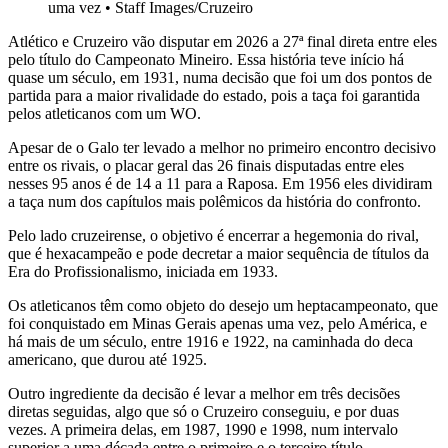
uma vez
•
Staff Images/Cruzeiro
Atlético e Cruzeiro vão disputar em 2026 a 27ª final direta entre eles
pelo título do Campeonato Mineiro. Essa história teve início há
quase um século, em 1931, numa decisão que foi um dos pontos de
partida para a maior rivalidade do estado, pois a taça foi garantida
pelos atleticanos com um WO.
Apesar de o Galo ter levado a melhor no primeiro encontro decisivo
entre os rivais, o placar geral das 26 finais disputadas entre eles
nesses 95 anos é de 14 a 11 para a Raposa. Em 1956 eles dividiram
a taça num dos capítulos mais polêmicos da história do confronto.
Pelo lado cruzeirense, o objetivo é encerrar a hegemonia do rival,
que é hexacampeão e pode decretar a maior sequência de títulos da
Era do Profissionalismo, iniciada em 1933.
Os atleticanos têm como objeto do desejo um heptacampeonato, que
foi conquistado em Minas Gerais apenas uma vez, pelo América, e
há mais de um século, entre 1916 e 1922, na caminhada do deca
americano, que durou até 1925.
Outro ingrediente da decisão é levar a melhor em três decisões
diretas seguidas, algo que só o Cruzeiro conseguiu, e por duas
vezes. A primeira delas, em 1987, 1990 e 1998, num intervalo
superior a uma década entre o primeiro e o terceiro título.