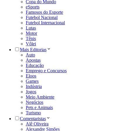
Copa do Mundo
eSports
Famosos do Esporte
Futebol Nacional
Futebol Internacional
Lutas
Motor
Tênis
Vôlei
Mais Editorias
Auto
Apostas
Educação
Emprego e Concursos
Eloos
Games
Indústria
Jogos
Meio Ambiente
Negócios
Pets e Animais
Turismo
Comentaristas
Alê Oliveira
Alexandre Simões