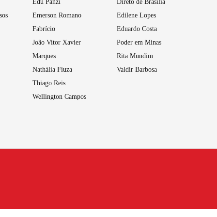
Edu Panzi
Direto de Brasília
sos
Emerson Romano
Edilene Lopes
Fabrício
Eduardo Costa
João Vitor Xavier
Poder em Minas
Marques
Rita Mundim
Nathália Fiuza
Valdir Barbosa
Thiago Reis
Wellington Campos