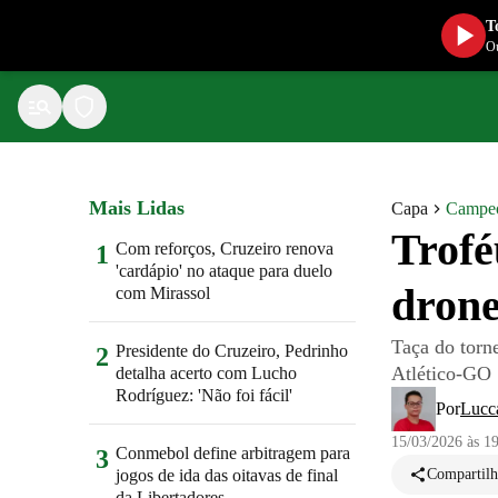
T
Ou
Mais Lidas
Capa
Campeo
Trofé
Com reforços, Cruzeiro renova
1
'cardápio' no ataque para duelo
drone
com Mirassol
Taça do torne
Presidente do Cruzeiro, Pedrinho
2
Atlético-GO
detalha acerto com Lucho
Rodríguez: 'Não foi fácil'
Por
Lucc
15/03/2026 às 1
Conmebol define arbitragem para
3
jogos de ida das oitavas de final
Compartilh
da Libertadores