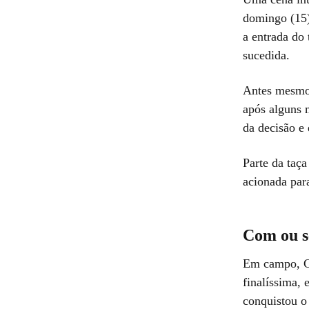
domingo (15)
a entrada do
sucedida.
Antes mesmo 
após alguns 
da decisão e 
Parte da taç
acionada para
Com ou s
Em campo, Go
finalíssima,
conquistou o