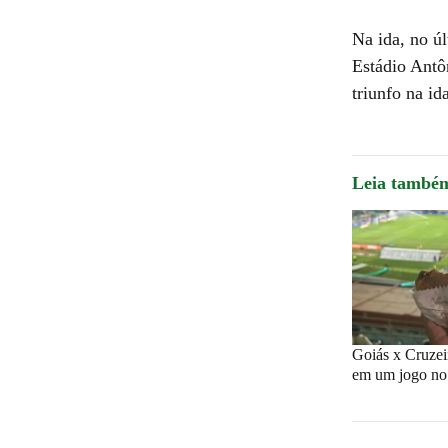
Na ida, no úl
Estádio Antô
triunfo na id
Leia també
Goiás x Cruzei
em um jogo no