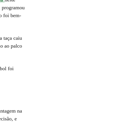
l programou
o foi bem-
 taça caiu
o ao palco
bol foi
antagem na
cisão, e