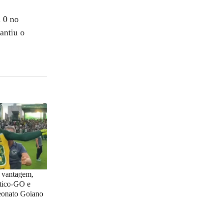
a 0 no
antiu o
a vantagem,
tico-GO e
eonato Goiano