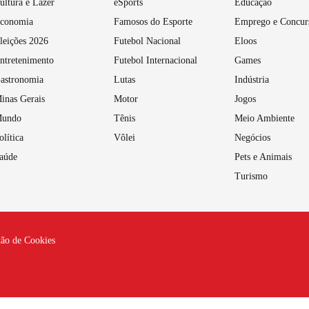
ultura e Lazer
eSports
Educação
conomia
Famosos do Esporte
Emprego e Concur
leições 2026
Futebol Nacional
Eloos
ntretenimento
Futebol Internacional
Games
astronomia
Lutas
Indústria
inas Gerais
Motor
Jogos
undo
Tênis
Meio Ambiente
olítica
Vôlei
Negócios
aúde
Pets e Animais
Turismo
tão de Cookies