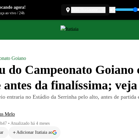
ocando agora!
Belo Horizonte
ça ao vivo
/
24h
nato Goiano
u do Campeonato Goiano c
 antes da finalíssima; veja
io entraria no Estádio da Serrinha pelo alto, antes de partida 
as Melo
9h47
•
Atualizado
há 4 meses
ar
Adicionar Itatiaia ao