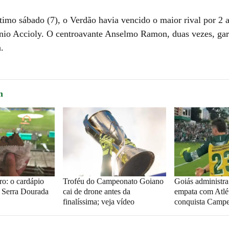
timo sábado (7), o Verdão havia vencido o maior rival por 2 
nio Accioly. O centroavante Anselmo Ramon, duas vezes, gar
a.
m
ro: o cardápio
Troféu do Campeonato Goiano
Goiás administr
 Serra Dourada
cai de drone antes da
empata com Atlé
finalíssima; veja vídeo
conquista Camp