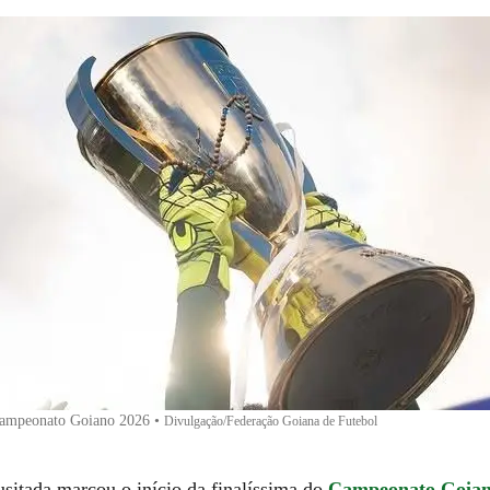
Campeonato Goiano 2026
•
Divulgação/Federação Goiana de Futebol
sitada marcou o início da finalíssima do
Campeonato Goia