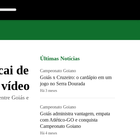
Últimas Notícias
ai de
Campeonato Goiano
Goiás x Cruzeiro: o cardápio em um
 vídeo
jogo no Serra Dourada
Há 3 meses
entre Goiás e
Campeonato Goiano
Goiás administra vantagem, empata
com Atlético-GO e conquista
Campeonato Goiano
Há 4 meses