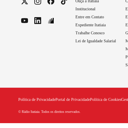
Ouça a Itatiaia
C
Institucional
E
Entre em Contato
E
Expediente Itatiaia
E
Trabalhe Conosco
G
Lei de Igualdade Salarial
M
M
P
S
Política de Privacidade
Portal de Privacidade
Política de Cookies
Ges
© Rádio Itatiaia. Todos os direitos reservados.