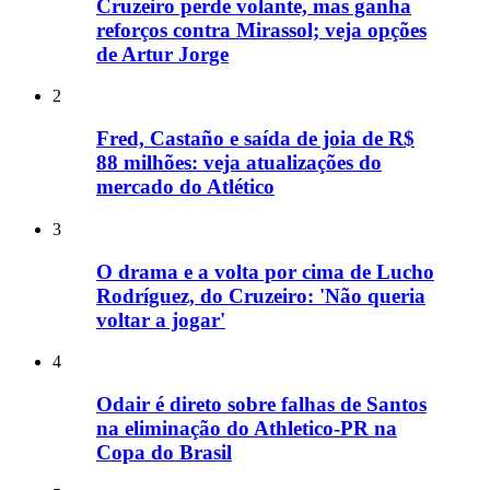
Cruzeiro perde volante, mas ganha
reforços contra Mirassol; veja opções
de Artur Jorge
2
Fred, Castaño e saída de joia de R$
88 milhões: veja atualizações do
mercado do Atlético
3
O drama e a volta por cima de Lucho
Rodríguez, do Cruzeiro: 'Não queria
voltar a jogar'
4
Odair é direto sobre falhas de Santos
na eliminação do Athletico-PR na
Copa do Brasil