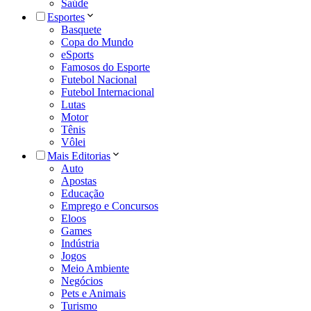
Saúde
Esportes
Basquete
Copa do Mundo
eSports
Famosos do Esporte
Futebol Nacional
Futebol Internacional
Lutas
Motor
Tênis
Vôlei
Mais Editorias
Auto
Apostas
Educação
Emprego e Concursos
Eloos
Games
Indústria
Jogos
Meio Ambiente
Negócios
Pets e Animais
Turismo