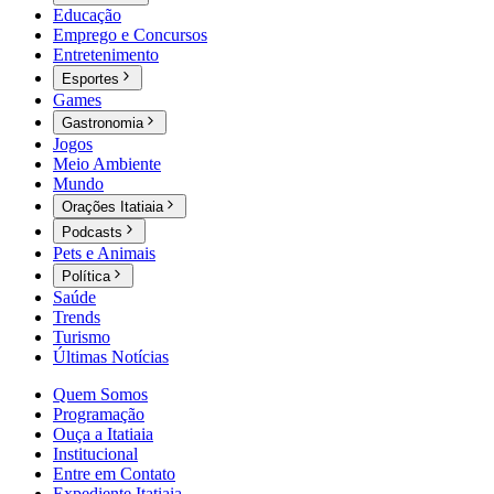
Educação
Emprego e Concursos
Entretenimento
Esportes
Games
Gastronomia
Jogos
Meio Ambiente
Mundo
Orações Itatiaia
Podcasts
Pets e Animais
Política
Saúde
Trends
Turismo
Últimas Notícias
Quem Somos
Programação
Ouça a Itatiaia
Institucional
Entre em Contato
Expediente Itatiaia