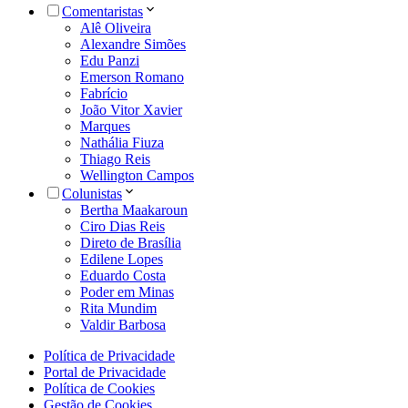
Comentaristas
Alê Oliveira
Alexandre Simões
Edu Panzi
Emerson Romano
Fabrício
João Vitor Xavier
Marques
Nathália Fiuza
Thiago Reis
Wellington Campos
Colunistas
Bertha Maakaroun
Ciro Dias Reis
Direto de Brasília
Edilene Lopes
Eduardo Costa
Poder em Minas
Rita Mundim
Valdir Barbosa
Política de Privacidade
Portal de Privacidade
Política de Cookies
Gestão de Cookies