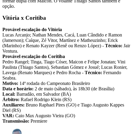
formar dupla com Maicon. O volante Thiago Santos também é
opção.
Vitória x Coritiba
Provável escalação do Vitória
Lucas Arcanjo; Nathan Mendes, Cacá, Luan Cândido e Ramon
(Jamerson); Caíque, Zé Vitor, Martínez e Matheuzinho; Erick
(Marinho) e Renato Kayzer (Renê ou Renzo López) -
Técnico:
Jair
Ventura.
Provável escalação do Coritiba
Pedro Rangel; Tinga, Tiago Cóser, Maicon e Felipe Jonatan; Vini
Paulista (Thiago Santos), Sebastian Gómez e Josué; Lucas Ronier,
Lavega (Renato Marques) e Pedro Rocha -
Técnico:
Fernando
Seabra.
Motivo:
14ª rodada do Campeonato Brasileiro
Data e horário:
2 de maio (sábado), às 18h30 (de Brasília)
Local:
Barradão, em Salvador (BA)
Árbitro:
Rafael Rodrigo Klein (RS)
Auxiliares:
Bruno Raphael Pires (GO) e Tiago Augusto Kappes
Diel (RS)
VAR:
Caio Max Augusto Vieira (GO)
Transmissão:
Premiere