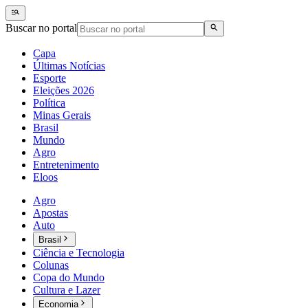
Buscar no portal
Capa
Últimas Notícias
Esporte
Eleições 2026
Política
Minas Gerais
Brasil
Mundo
Agro
Entretenimento
Eloos
Agro
Apostas
Auto
Brasil
Ciência e Tecnologia
Colunas
Copa do Mundo
Cultura e Lazer
Economia