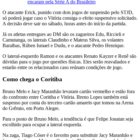
encaram pela Série A do Brasileiro
O atacante Erick, punido com dois jogos de suspensão pelo STJD,
só poderá jogar caso o Vitória consiga o efeito suspensivo solicitado.
A decisão deve sair no sábado, horas antes do início da partida.
Já os atletas entregues ao DM são os zagueiros Edu, Riccieli e
Camutanga, os laterais Claudinho e Mateus Silva, os volantes
Baralhas, Rúben Ismael e Dudu, e o atacante Pedro Henrique.
O lateral-esquerdo Ramon e os atacantes Renato Kayzer e Renê são
dúvidas para o jogo por questões físicas. Eles serão reavaliados e
estarão entre os relacionados caso reúnam condições de jogo.
Como chega o Coritiba
Bruno Melo e Jacy Maranhão levaram cartão vermelho e estão fora
do confronto entre Coritiba e Vitória. Breno Lopes também está
suspenso por conta do terceiro cartão amarelo que tomou na Arena
do Grêmio, em Porto Alegre.
Para o posto de Bruno Melo, a tendência é que Felipe Jonatan seja
escolhido para ocupar a lateral esquerda.
Na zaga, Tiago Cóser é o favorito para substituir Jacy Maranhão e