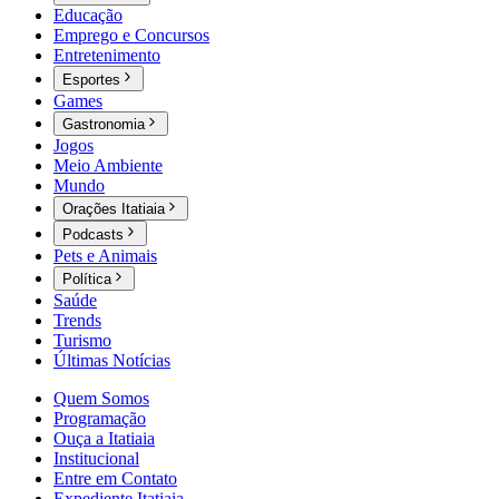
Educação
Emprego e Concursos
Entretenimento
Esportes
Games
Gastronomia
Jogos
Meio Ambiente
Mundo
Orações Itatiaia
Podcasts
Pets e Animais
Política
Saúde
Trends
Turismo
Últimas Notícias
Quem Somos
Programação
Ouça a Itatiaia
Institucional
Entre em Contato
Expediente Itatiaia