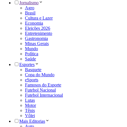
Jornalismo
Agro
Brasil
Cultura e Lazer
Economia
Eleições 2026
Entretenimento
Gastronomia
Minas Gerais
Mundo
Política
Saúde
Esportes
Basquete
Copa do Mundo
eSports
Famosos do Esporte
Futebol Nacional
Futebol Internacional
Lutas
Motor
Tênis
Vôlei
Mais Editorias
Auto