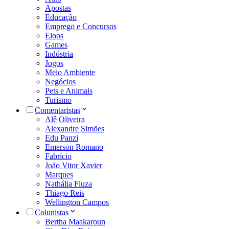
Apostas
Educação
Emprego e Concursos
Eloos
Games
Indústria
Jogos
Meio Ambiente
Negócios
Pets e Animais
Turismo
Comentaristas
Alê Oliveira
Alexandre Simões
Edu Panzi
Emerson Romano
Fabrício
João Vitor Xavier
Marques
Nathália Fiuza
Thiago Reis
Wellington Campos
Colunistas
Bertha Maakaroun