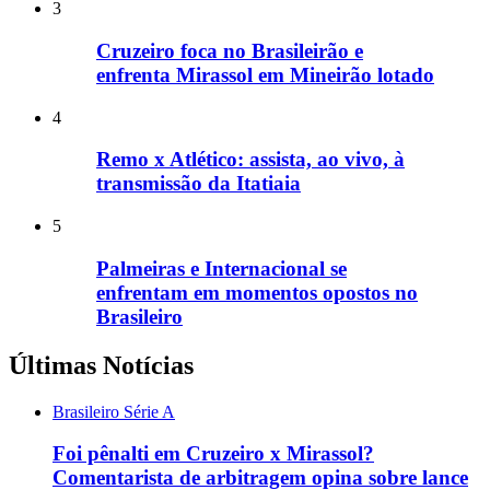
3
Cruzeiro foca no Brasileirão e
enfrenta Mirassol em Mineirão lotado
4
Remo x Atlético: assista, ao vivo, à
transmissão da Itatiaia
5
Palmeiras e Internacional se
enfrentam em momentos opostos no
Brasileiro
Últimas Notícias
Brasileiro Série A
Foi pênalti em Cruzeiro x Mirassol?
Comentarista de arbitragem opina sobre lance