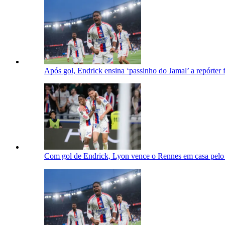
Após gol, Endrick ensina ‘passinho do Jamal’ a repórter 
Com gol de Endrick, Lyon vence o Rennes em casa pel