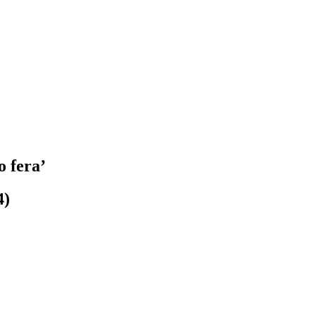
o fera’
4)