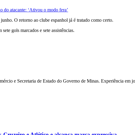
ão do atacante: ‘Ativou o modo fera’
junho. O retorno ao clube espanhol já é tratado como certo.
sete gols marcados e sete assistências.
rcio e Secretaria de Estado do Governo de Minas. Experiência em jor
-Cruzeiro e Atlético e alcança marca expressiva