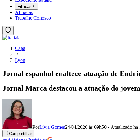
Filiadas
Afiliadas
Trabalhe Conosco
Capa
Lyon
Jornal espanhol enaltece atuação de Endric
Jornal Marca destacou a atuação do jovem 
Por
Lívia Gomes
24/04/2026 às 09h50
•
Atualizado
há 
Compartilhar