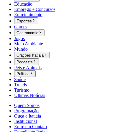
Educação
Emprego e Concursos
Entretenimento
Esportes
Games
Gastronomia
Jogos
Meio Ambiente
Mundo
Orações Itatiaia
Podcasts
Pets e Animais
Política
Saúde
Trends
Turismo
Últimas Notícias
Quem Somos
Programação
Ouça a Itatiaia
Institucional
Entre em Contato
Expediente Itatiaia