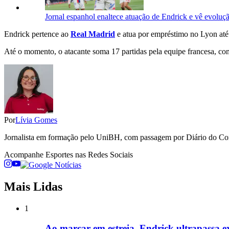
Jornal espanhol enaltece atuação de Endrick e vê evoluç
Endrick pertence ao
Real Madrid
e atua por empréstimo no Lyon até 
Até o momento, o atacante soma 17 partidas pela equipe francesa, com 
Por
Lívia Gomes
Jornalista em formação pelo UniBH, com passagem por Diário do Comé
Acompanhe
Esportes
nas Redes Sociais
Mais Lidas
1
Ao marcar em estreia, Endrick ultrapassa ex