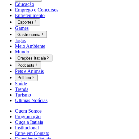
Educação
Emprego e Concursos
Entretenimento
Esportes
Games
Gastronomia
Jogos
Meio Ambiente
Mundo
Orações Itatiaia
Podcasts
Pets e Animais
Política
Saúde
Trends
Turismo
Últimas Notícias
Quem Somos
Programação
Ouça a Itatiaia
Institucional
Entre em Contato
Expediente Itatiaia