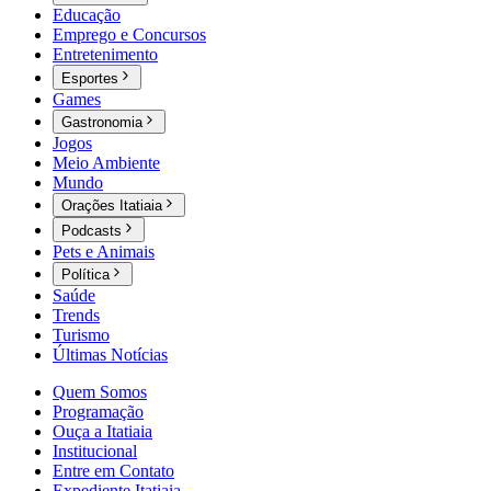
Educação
Emprego e Concursos
Entretenimento
Esportes
Games
Gastronomia
Jogos
Meio Ambiente
Mundo
Orações Itatiaia
Podcasts
Pets e Animais
Política
Saúde
Trends
Turismo
Últimas Notícias
Quem Somos
Programação
Ouça a Itatiaia
Institucional
Entre em Contato
Expediente Itatiaia