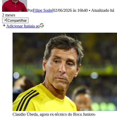
Por
Filipe Sodré
02/06/2026 às 16h40
•
Atualizado
há
2 meses
Compartilhar
Adicionar Itatiaia ao
Claudio Úbeda, agora ex-técnico do Boca Juniors-