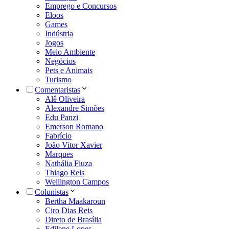
Emprego e Concursos
Eloos
Games
Indústria
Jogos
Meio Ambiente
Negócios
Pets e Animais
Turismo
Comentaristas
Alê Oliveira
Alexandre Simões
Edu Panzi
Emerson Romano
Fabrício
João Vitor Xavier
Marques
Nathália Fiuza
Thiago Reis
Wellington Campos
Colunistas
Bertha Maakaroun
Ciro Dias Reis
Direto de Brasília
Edilene Lopes