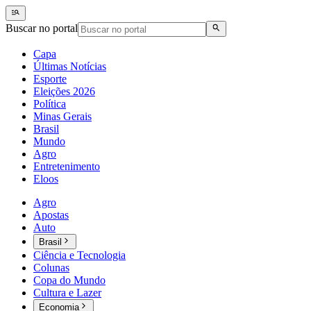
Buscar no portal
Capa
Últimas Notícias
Esporte
Eleições 2026
Política
Minas Gerais
Brasil
Mundo
Agro
Entretenimento
Eloos
Agro
Apostas
Auto
Brasil
Ciência e Tecnologia
Colunas
Copa do Mundo
Cultura e Lazer
Economia