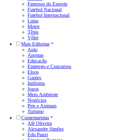
Famosos do Esporte
Futebol Nacional
Futebol Internacional
Lutas
Motor
Tênis
Vôlei
Mais Editorias
Auto
Apostas
Educação
Emprego e Concursos
Eloos
Games
Indústria
Jogos
Meio Ambiente
Negócios
Pets e Animais
Turismo
Comentaristas
Alê Oliveira
Alexandre Simões
Edu Panzi