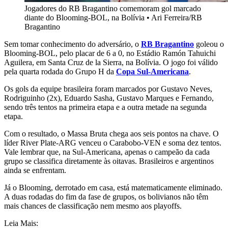
Jogadores do RB Bragantino comemoram gol marcado
diante do Blooming-BOL, na Bolívia
•
Ari Ferreira/RB
Bragantino
Sem tomar conhecimento do adversário, o
RB Bragantino
goleou o
Blooming-BOL, pelo placar de 6 a 0, no Estádio Ramón Tahuichi
Aguilera, em Santa Cruz de la Sierra, na Bolívia. O jogo foi válido
pela quarta rodada do Grupo H da
Copa Sul-Americana
.
Os gols da equipe brasileira foram marcados por Gustavo Neves,
Rodriguinho (2x), Eduardo Sasha, Gustavo Marques e Fernando,
sendo três tentos na primeira etapa e a outra metade na segunda
etapa.
Com o resultado, o Massa Bruta chega aos seis pontos na chave. O
líder River Plate-ARG venceu o Carabobo-VEN e soma dez tentos.
Vale lembrar que, na Sul-Americana, apenas o campeão da cada
grupo se classifica diretamente às oitavas. Brasileiros e argentinos
ainda se enfrentam.
Já o Blooming, derrotado em casa, está matematicamente eliminado.
A duas rodadas do fim da fase de grupos, os bolivianos não têm
mais chances de classificação nem mesmo aos playoffs.
Leia Mais: