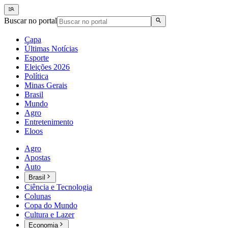
Buscar no portal
Capa
Últimas Notícias
Esporte
Eleições 2026
Política
Minas Gerais
Brasil
Mundo
Agro
Entretenimento
Eloos
Agro
Apostas
Auto
Brasil
Ciência e Tecnologia
Colunas
Copa do Mundo
Cultura e Lazer
Economia