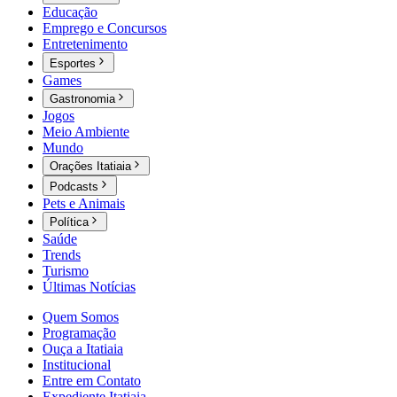
Educação
Emprego e Concursos
Entretenimento
Esportes
Games
Gastronomia
Jogos
Meio Ambiente
Mundo
Orações Itatiaia
Podcasts
Pets e Animais
Política
Saúde
Trends
Turismo
Últimas Notícias
Quem Somos
Programação
Ouça a Itatiaia
Institucional
Entre em Contato
Expediente Itatiaia