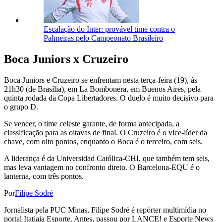
Escalação do Inter: provável time contra o
Palmeiras pelo Campeonato Brasileiro
Boca Juniors x Cruzeiro
Boca Juniors e Cruzeiro se enfrentam nesta terça-feira (19), às
21h30 (de Brasília), em La Bombonera, em Buenos Aires, pela
quinta rodada da Copa Libertadores. O duelo é muito decisivo para
o grupo D.
Se vencer, o time celeste garante, de forma antecipada, a
classificação para as oitavas de final. O Cruzeiro é o vice-líder da
chave, com oito pontos, enquanto o Boca é o terceiro, com seis.
A liderança é da Universidad Católica-CHI, que também tem seis,
mas leva vantagem no confronto direto. O Barcelona-EQU é o
lanterna, com três pontos.
Por
Filipe Sodré
Jornalista pela PUC Minas, Filipe Sodré é repórter multimídia no
portal Itatiaia Esporte. Antes, passou por LANCE! e Esporte News