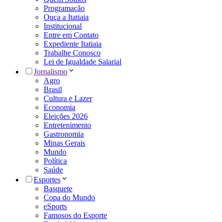
Programação
Ouça a Itatiaia
Institucional
Entre em Contato
Expediente Itatiaia
Trabalhe Conosco
Lei de Igualdade Salarial
Jornalismo
Agro
Brasil
Cultura e Lazer
Economia
Eleições 2026
Entretenimento
Gastronomia
Minas Gerais
Mundo
Política
Saúde
Esportes
Basquete
Copa do Mundo
eSports
Famosos do Esporte