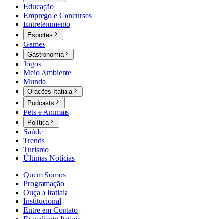
Educação
Emprego e Concursos
Entretenimento
Esportes
Games
Gastronomia
Jogos
Meio Ambiente
Mundo
Orações Itatiaia
Podcasts
Pets e Animais
Política
Saúde
Trends
Turismo
Últimas Notícias
Quem Somos
Programação
Ouça a Itatiaia
Institucional
Entre em Contato
Expediente Itatiaia