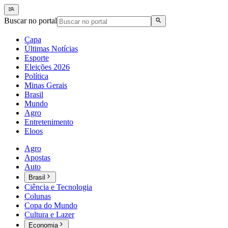
Buscar no portal
Capa
Últimas Notícias
Esporte
Eleições 2026
Política
Minas Gerais
Brasil
Mundo
Agro
Entretenimento
Eloos
Agro
Apostas
Auto
Brasil
Ciência e Tecnologia
Colunas
Copa do Mundo
Cultura e Lazer
Economia