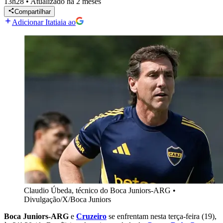
13h28
•
Atualizado
há 2 meses
Compartilhar
Adicionar Itatiaia ao
Claudio Úbeda, técnico do Boca Juniors-ARG
•
Divulgação/X/Boca Juniors
Boca Juniors-ARG
e
Cruzeiro
se enfrentam nesta terça-feira (19),