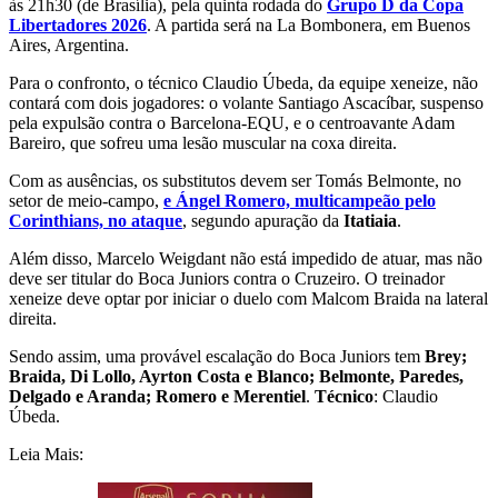
às 21h30 (de Brasília), pela quinta rodada do
Grupo D da Copa
Libertadores 2026
. A partida será na La Bombonera, em Buenos
Aires, Argentina.
Para o confronto, o técnico Claudio Úbeda, da equipe xeneize, não
contará com dois jogadores: o volante Santiago Ascacíbar, suspenso
pela expulsão contra o Barcelona-EQU, e o centroavante Adam
Bareiro, que sofreu uma lesão muscular na coxa direita.
Com as ausências, os substitutos devem ser Tomás Belmonte, no
setor de meio-campo,
e Ángel Romero, multicampeão pelo
Corinthians, no ataque
, segundo apuração da
Itatiaia
.
Além disso, Marcelo Weigdant não está impedido de atuar, mas não
deve ser titular do Boca Juniors contra o Cruzeiro. O treinador
xeneize deve optar por iniciar o duelo com Malcom Braida na lateral
direita.
Sendo assim, uma provável escalação do Boca Juniors tem
Brey;
Braida, Di Lollo
, Ayrton Costa e Blanco; Belmonte, Paredes,
Delgado e Aranda; Romero e Merentiel
.
Técnico
: Claudio
Úbeda.
Leia Mais: