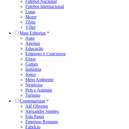
Futebol Nacional
Futebol Internacional
Lutas
Motor
Tênis
Vôlei
Mais Editorias
Auto
Apostas
Educação
Emprego e Concursos
Eloos
Games
Indústria
Jogos
Meio Ambiente
Negócios
Pets e Animais
Turismo
Comentaristas
Alê Oliveira
Alexandre Simões
Edu Panzi
Emerson Romano
Fabrício