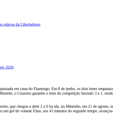
s oitavas da Libertadores
ores 2026
nquistada em cima do Flamengo. Em 8 de junho, os dois times empatara
ineirão, o Cruzeiro garantiu o tetra da competição fazendo 3 a 1, send
zeiro, que chegou a abrir 2 a 0 na ida, no Mineirão, em 21 de agosto, 
um gol do volante Elias, aos 43 minutos do segundo tempo, avançou às 