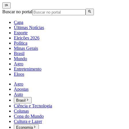
Buscar no portal
Capa
Últimas Notícias
Esporte
Eleições 2026
Política
Minas Gerais
Brasil
Mundo
Agro
Entretenimento
Eloos
Agro
Apostas
Auto
Brasil
Ciência e Tecnologia
Colunas
Copa do Mundo
Cultura e Lazer
Economia