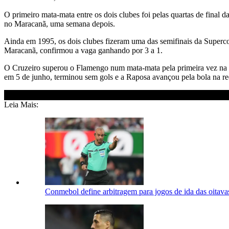
O primeiro mata-mata entre os dois clubes foi pelas quartas de final 
no Maracanã, uma semana depois.
Ainda em 1995, os dois clubes fizeram uma das semifinais da Superco
Maracanã, confirmou a vaga ganhando por 3 a 1.
O Cruzeiro superou o Flamengo num mata-mata pela primeira vez na se
em 5 de junho, terminou sem gols e a Raposa avançou pela bola na red
Leia Mais:
Conmebol define arbitragem para jogos de ida das oitavas