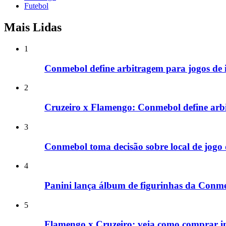
Futebol
Mais Lidas
1
Conmebol define arbitragem para jogos de i
2
Cruzeiro x Flamengo: Conmebol define arbi
3
Conmebol toma decisão sobre local de jogo 
4
Panini lança álbum de figurinhas da Conm
5
Flamengo x Cruzeiro: veja como comprar in