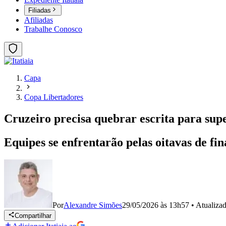
Filiadas
Afiliadas
Trabalhe Conosco
Capa
Copa Libertadores
Cruzeiro precisa quebrar escrita para sup
Equipes se enfrentarão pelas oitavas de fi
Por
Alexandre Simões
29/05/2026 às 13h57
•
Atualiza
Compartilhar