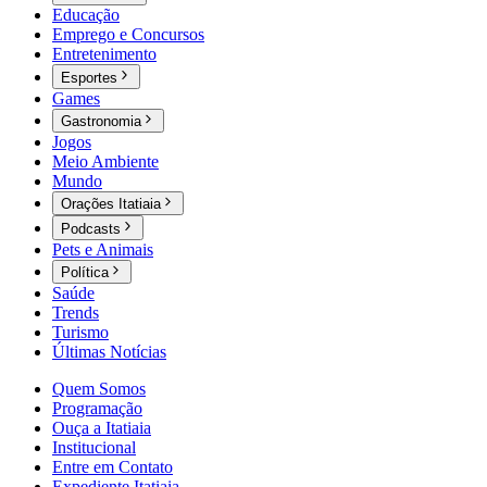
Educação
Emprego e Concursos
Entretenimento
Esportes
Games
Gastronomia
Jogos
Meio Ambiente
Mundo
Orações Itatiaia
Podcasts
Pets e Animais
Política
Saúde
Trends
Turismo
Últimas Notícias
Quem Somos
Programação
Ouça a Itatiaia
Institucional
Entre em Contato
Expediente Itatiaia