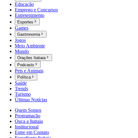
Educação
Emprego e Concursos
Entretenimento
Esportes
Games
Gastronomia
Jogos
Meio Ambiente
Mundo
Orações Itatiaia
Podcasts
Pets e Animais
Política
Saúde
Trends
Turismo
Últimas Notícias
Quem Somos
Programação
Ouça a Itatiaia
Institucional
Entre em Contato
Expediente Itatiaia