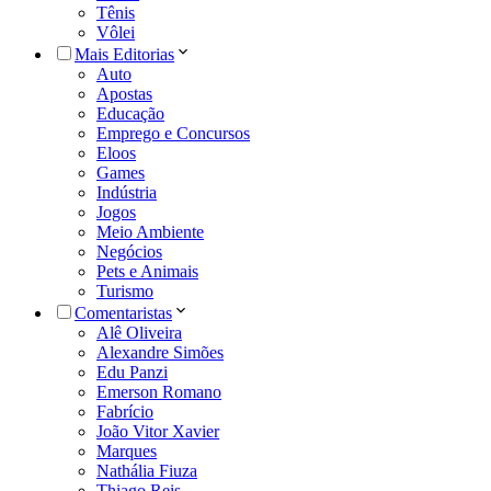
Tênis
Vôlei
Mais Editorias
Auto
Apostas
Educação
Emprego e Concursos
Eloos
Games
Indústria
Jogos
Meio Ambiente
Negócios
Pets e Animais
Turismo
Comentaristas
Alê Oliveira
Alexandre Simões
Edu Panzi
Emerson Romano
Fabrício
João Vitor Xavier
Marques
Nathália Fiuza
Thiago Reis