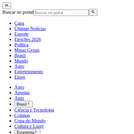
Buscar no portal
Capa
Últimas Notícias
Esporte
Eleições 2026
Política
Minas Gerais
Brasil
Mundo
Agro
Entretenimento
Eloos
Agro
Apostas
Auto
Brasil
Ciência e Tecnologia
Colunas
Copa do Mundo
Cultura e Lazer
Economia