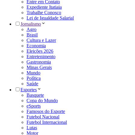
Entre em Contato
Expediente Itatiaia
Trabalhe Conosco
Lei de Igualdade Salarial
Jornalismo
Agro
Brasil
Cultura e Lazer
Economia
Eleições 2026
Entretenimento
Gastronomia
Minas Gerais
Mundo
Política
Saúde
Esportes
Basquete
Copa do Mundo
eSports
Famosos do Esporte
Futebol Nacional
Futebol Internacional
Lutas
Motor