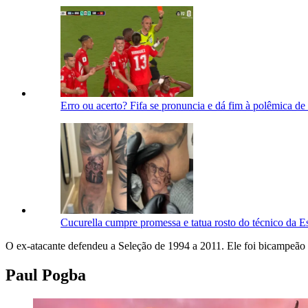
Erro ou acerto? Fifa se pronuncia e dá fim à polêmica d
Cucurella cumpre promessa e tatua rosto do técnico da 
O ex-atacante defendeu a Seleção de 1994 a 2011. Ele foi bicampeão 
Paul Pogba