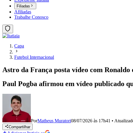
Filiadas
Afiliadas
Trabalhe Conosco
Capa
Futebol Internacional
Astro da França posta vídeo com Ronaldo 
Paul Pogba afirmou em vídeo publicado q
Por
Matheus Muratori
08/07/2026 às 17h41
•
Atualiza
Compartilhar