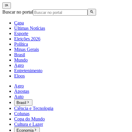
Buscar no portal
Capa
Últimas Notícias
Esporte
Eleições 2026
Política
Minas Gerais
Brasil
Mundo
Agro
Entretenimento
Eloos
Agro
Apostas
Auto
Brasil
Ciência e Tecnologia
Colunas
Copa do Mundo
Cultura e Lazer
Economia