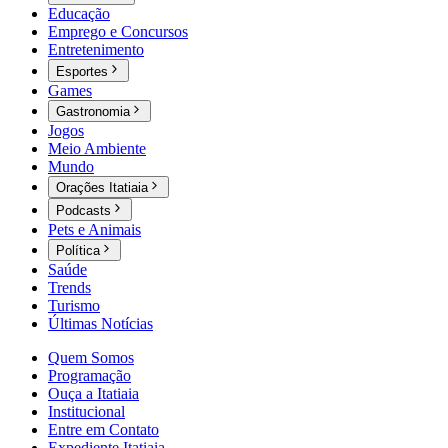
Educação
Emprego e Concursos
Entretenimento
Esportes
Games
Gastronomia
Jogos
Meio Ambiente
Mundo
Orações Itatiaia
Podcasts
Pets e Animais
Política
Saúde
Trends
Turismo
Últimas Notícias
Quem Somos
Programação
Ouça a Itatiaia
Institucional
Entre em Contato
Expediente Itatiaia