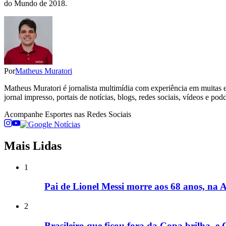
do Mundo de 2018.
Por
Matheus Muratori
Matheus Muratori é jornalista multimídia com experiência em muitas ed
jornal impresso, portais de notícias, blogs, redes sociais, vídeos e podc
Acompanhe
Esportes
nas Redes Sociais
Mais Lidas
1
Pai de Lionel Messi morre aos 68 anos, na 
2
Brasileiro que ficou fora da Copa brilha, e