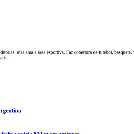
itorias, mas ama a área esportiva. Faz cobertura de futebol, basquete, 
asts.
Argentina
 Chelsea goleia Milan em amistoso